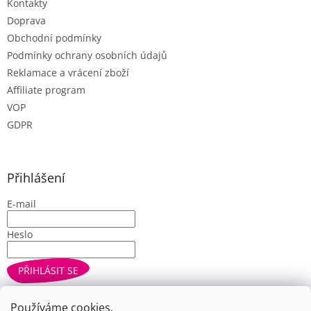
Kontakty
s
u
Doprava
Obchodní podmínky
Podmínky ochrany osobních údajů
Reklamace a vrácení zboží
Affiliate program
VOP
GDPR
Přihlášení
E-mail
Heslo
PŘIHLÁSIT SE
Nová registrace
Zapomenuté heslo
Používáme cookies.