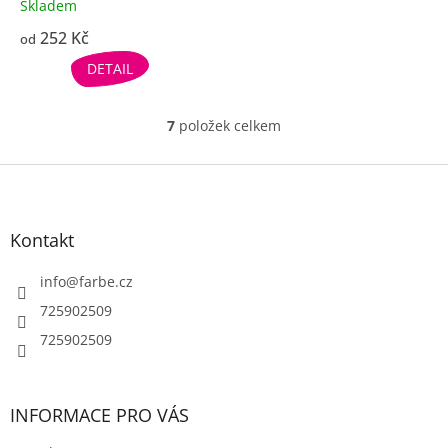
Skladem
252 Kč
od
DETAIL
7
položek celkem
O
v
l
Z
á
á
d
p
a
a
Kontakt
c
t
í
í
info
@
farbe.cz
p
r
725902509
v
725902509
k
y
v
ý
INFORMACE PRO VÁS
p
i