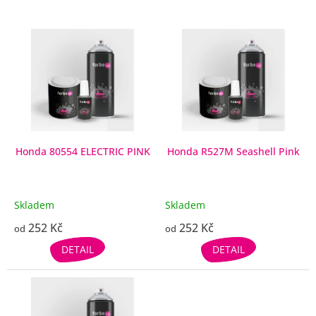
V
ý
p
i
s
p
r
o
d
Honda 80554 ELECTRIC PINK
Honda R527M Seashell Pink
u
k
t
Skladem
Skladem
ů
252 Kč
252 Kč
od
od
DETAIL
DETAIL