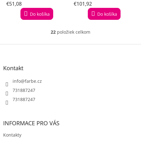
€51,08
€101,92
Do košíka
Do košíka
22
položiek celkom
O
v
l
Z
á
á
d
p
a
ä
Kontakt
c
t
i
i
info
@
farbe.cz
e
e
p
731887247
r
731887247
v
k
y
v
INFORMACE PRO VÁS
ý
p
Kontakty
i