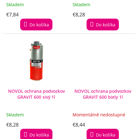
t
Skladem
Skladem
o
€7,84
€8,28
v
Do košíka
Do košíka
NOVOL ochrana podvozkov
NOVOL ochrana podvozkov
GRAVIT 600 sivý 1l
GRAVIT 600 biely 1l
Skladem
Momentálně nedostupné
€8,28
€8,44
Do košíka
Do košíka