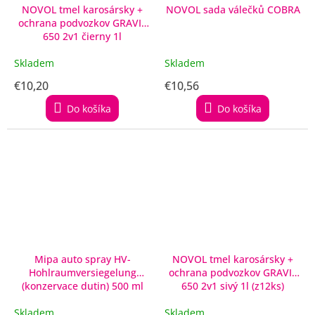
NOVOL tmel karosársky +
NOVOL sada válečků COBRA
ochrana podvozkov GRAVIT
650 2v1 čierny 1l
Skladem
Skladem
€10,20
€10,56
Do košíka
Do košíka
Mipa auto spray HV-
NOVOL tmel karosársky +
Hohlraumversiegelung
ochrana podvozkov GRAVIT
(konzervace dutin) 500 ml
650 2v1 sivý 1l (z12ks)
Skladem
Skladem