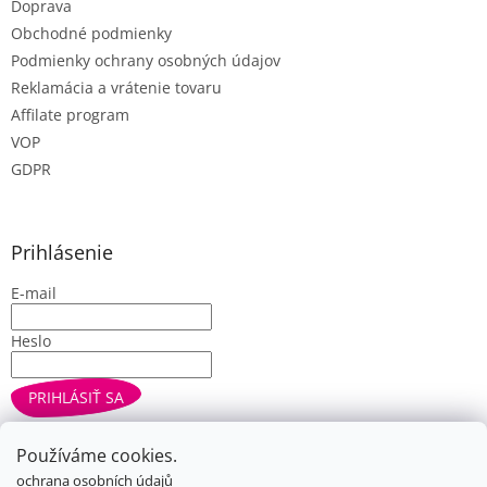
s
Doprava
u
Obchodné podmienky
Podmienky ochrany osobných údajov
Reklamácia a vrátenie tovaru
Affilate program
VOP
GDPR
Prihlásenie
E-mail
Heslo
PRIHLÁSIŤ SA
Nová registrácia
Zabudnuté heslo
Používáme cookies.
ochrana osobních údajů