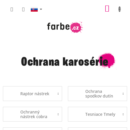
Prejsť
NÁKU
na
obsah
KOŠÍK
Ochrana karosérie
Ochrana
Raptor nástrek
spodkov dutín
Ochranný
Tesniace Tmely
nástrek cobra