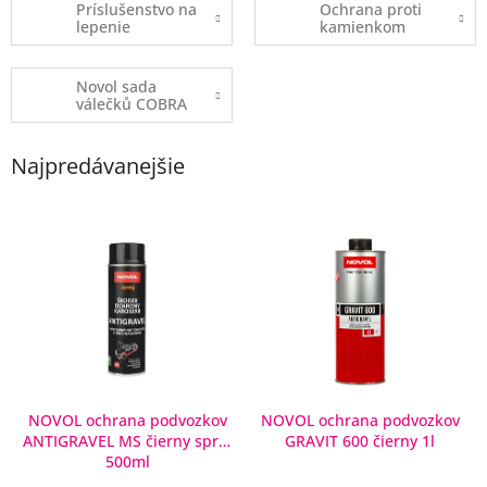
Príslušenstvo na
Ochrana proti
lepenie
kamienkom
Novol sada
válečků COBRA
Najpredávanejšie
V
ý
p
i
s
p
r
o
d
NOVOL ochrana podvozkov
NOVOL ochrana podvozkov
ANTIGRAVEL MS čierny sprej
GRAVIT 600 čierny 1l
u
500ml
k