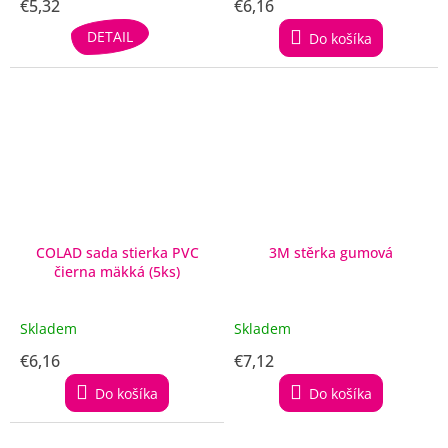
€5,32
€6,16
DETAIL
Do košíka
COLAD sada stierka PVC
3M stěrka gumová
čierna mäkká (5ks)
Skladem
Skladem
€6,16
€7,12
Do košíka
Do košíka