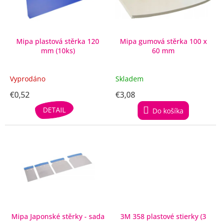
p
r
o
d
Mipa plastová stěrka 120
Mipa gumová stěrka 100 x
mm (10ks)
60 mm
u
k
t
Vyprodáno
Skladem
o
€0,52
€3,08
v
DETAIL
Do košíka
Mipa Japonské stěrky - sada
3M 358 plastové stierky (3