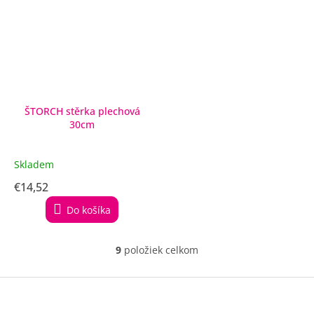
ŠTORCH stěrka plechová
30cm
Skladem
€14,52
Do košíka
9
položiek celkom
O
v
l
Z
á
á
d