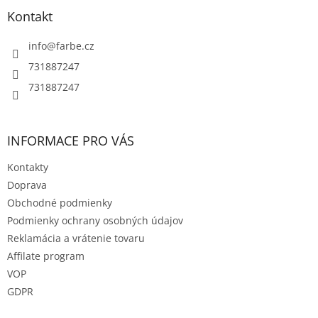
p
a
ä
Kontakt
c
t
i
i
info
@
farbe.cz
e
e
p
731887247
r
731887247
v
k
y
v
INFORMACE PRO VÁS
ý
p
Kontakty
i
s
Doprava
u
Obchodné podmienky
Podmienky ochrany osobných údajov
Reklamácia a vrátenie tovaru
Affilate program
VOP
GDPR