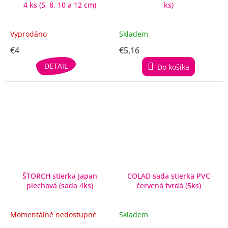
4 ks (5, 8, 10 a 12 cm)
ks)
Vyprodáno
Skladem
€4
€5,16
DETAIL
Do košíka
ŠTORCH stierka Japan
COLAD sada stierka PVC
plechová (sada 4ks)
červená tvrdá (5ks)
Momentálně nedostupné
Skladem