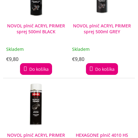
p
r
o
d
NOVOL plnič ACRYL PRIMER
NOVOL plnič ACRYL PRIMER
sprej 500ml BLACK
sprej 500ml GREY
u
k
t
Skladem
Skladem
o
€9,80
€9,80
v
Do košíka
Do košíka
NOVOL plnič ACRYL PRIMER
HEXAGONE plnič 4010 HS