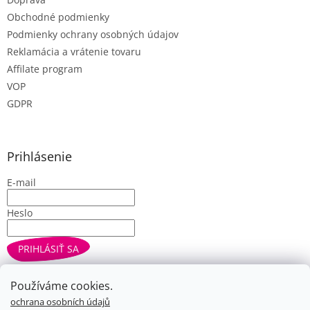
u
Obchodné podmienky
Podmienky ochrany osobných údajov
Reklamácia a vrátenie tovaru
Affilate program
VOP
GDPR
Prihlásenie
E-mail
Heslo
PRIHLÁSIŤ SA
Nová registrácia
Zabudnuté heslo
Používáme cookies.
ochrana osobních údajů