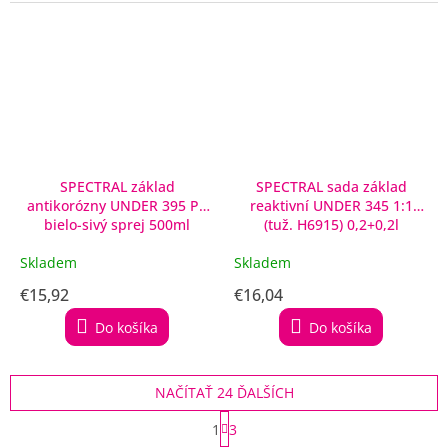
SPECTRAL základ
SPECTRAL sada základ
antikorózny UNDER 395 P2
reaktivní UNDER 345 1:1
bielo-sivý sprej 500ml
(tuž. H6915) 0,2+0,2l
Skladem
Skladem
€15,92
€16,04
Do košíka
Do košíka
NAČÍTAŤ 24 ĎALŠÍCH
S
1
3
t
O