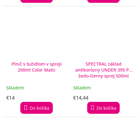
Plnič s tužidlom v spreji
SPECTRAL základ
200ml Color Matic
antikorózny UNDER 395 P4
šedo-čierny sprej 500ml
Skladem
Skladem
€14
€14,44
Do košíka
Do košíka