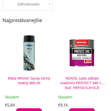
Odhrdzovače
Najpredávanejšie
V
ý
p
i
s
p
r
o
d
Mipa Winner Spray černý
NOVOL sada základ
matný 400 ml
reaktivní PROTECT 340 1:1
u
(tuž. H5910) 0,2l+0,2l
k
t
Skladem
Skladem
o
€5,84
€9,16
v