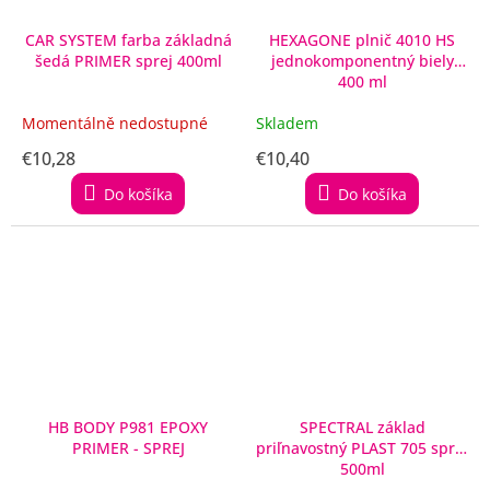
CAR SYSTEM farba základná
HEXAGONE plnič 4010 HS
šedá PRIMER sprej 400ml
jednokomponentný biely
400 ml
Momentálně nedostupné
Skladem
€10,28
€10,40
Do košíka
Do košíka
HB BODY P981 EPOXY
SPECTRAL základ
PRIMER - SPREJ
priľnavostný PLAST 705 sprej
500ml