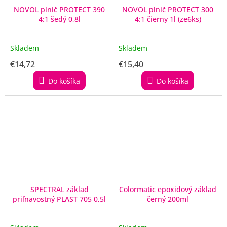
NOVOL plnič PROTECT 390
NOVOL plnič PROTECT 300
4:1 šedý 0,8l
4:1 čierny 1l (ze6ks)
Skladem
Skladem
€14,72
€15,40
Do košíka
Do košíka
SPECTRAL základ
Colormatic epoxidový základ
priľnavostný PLAST 705 0,5l
černý 200ml