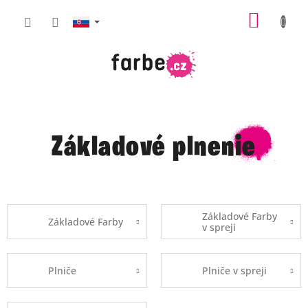
Prejsť
NÁKU
na
obsah
KOŠÍK
Základové plnenie
Základové Farby
Základové Farby
v spreji
Plniče
Plniče v spreji