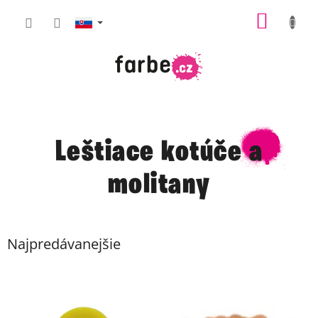
Prejsť
NÁKU
na
obsah
KOŠÍK
Leštiace kotúče a
molitany
Najpredávanejšie
V
ý
p