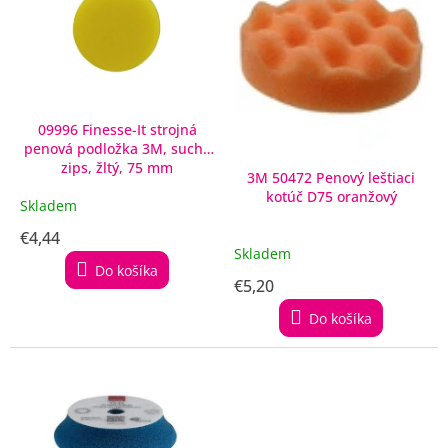
i
s
p
r
o
d
09996 Finesse-It strojná
penová podložka 3M, suchý
u
zips, žltý, 75 mm
k
3M 50472 Penový leštiaci
t
kotúč D75 oranžový
Skladem
o
€4,44
v
Skladem
Do košíka
€5,20
Do košíka