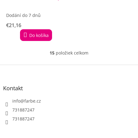
Dodání do 7 dnů
€21,16
Do košíka
15
položiek celkom
O
v
l
Z
á
á
d
p
a
ä
Kontakt
c
t
i
i
info
@
farbe.cz
e
e
p
731887247
r
731887247
v
k
y
v