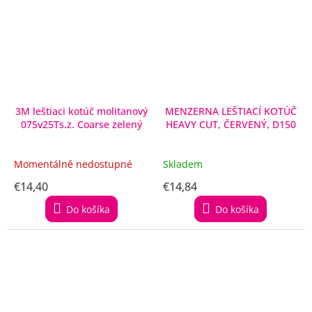
3M leštiaci kotúč molitanový
MENZERNA LEŠTIACÍ KOTÚČ
075v25Ts.z. Coarse zelený
HEAVY CUT, ČERVENÝ, D150
Momentálně nedostupné
Skladem
€14,40
€14,84
Do košíka
Do košíka