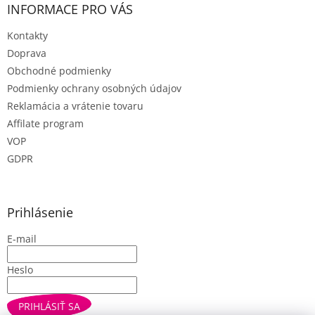
INFORMACE PRO VÁS
ý
p
Kontakty
i
s
Doprava
u
Obchodné podmienky
Podmienky ochrany osobných údajov
Reklamácia a vrátenie tovaru
Affilate program
VOP
GDPR
Prihlásenie
E-mail
Heslo
PRIHLÁSIŤ SA