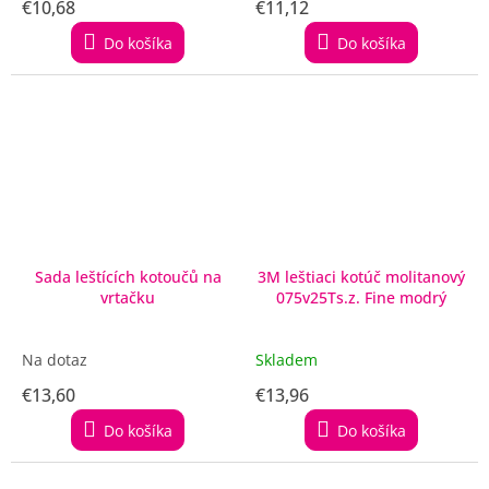
€10,68
€11,12
Do košíka
Do košíka
Sada leštících kotoučů na
3M leštiaci kotúč molitanový
vrtačku
075v25Ts.z. Fine modrý
Na dotaz
Skladem
€13,60
€13,96
Do košíka
Do košíka