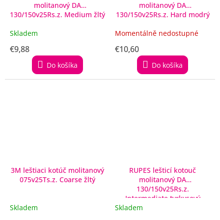
molitanový DA
molitanový DA
130/150v25Rs.z. Medium žltý
130/150v25Rs.z. Hard modrý
Skladem
Momentálně nedostupné
€9,88
€10,60
Do košíka
Do košíka
3M leštiaci kotúč molitanový
RUPES lešticí kotouč
075v25Ts.z. Coarse žltý
molitanový DA
130/150v25Rs.z.
Intermediate tyrkysový
Skladem
Skladem