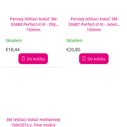
Penový leštiaci kotúč 3M
Penový leštiaci kotúč 3M
50488 Perfect-it III - žltý
50487 Perfect-it III - zelený
150mm
150mm
Skladem
Skladem
€18,44
€20,80
Do košíka
Do košíka
3M leštiaci kotúč molitanový
150v25Ts.z. Fine modrý