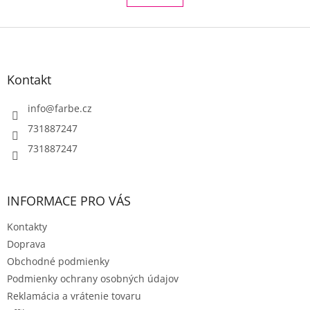
á
k
o
d
v
Z
a
a
c
á
n
i
p
i
e
ä
e
Kontakt
p
t
r
i
info
@
farbe.cz
v
e
k
731887247
y
731887247
v
ý
p
i
INFORMACE PRO VÁS
s
u
Kontakty
Doprava
Obchodné podmienky
Podmienky ochrany osobných údajov
Reklamácia a vrátenie tovaru