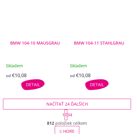
BMW 104-10 MAUSGRAU
BMW 104-11 STAHLGRAU
Skladem
Skladem
€10,08
€10,08
od
od
DETAIL
DETAIL
NAČÍTAŤ 24 ĎALŠÍCH
S
1
34
t
O
r
812
položiek celkom
v
á
l
HORE
n