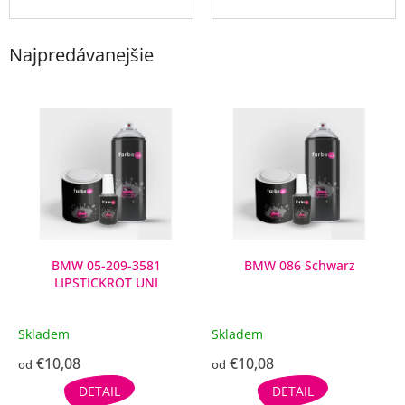
Najpredávanejšie
V
ý
p
i
s
p
r
o
d
BMW 05-209-3581
BMW 086 Schwarz
LIPSTICKROT UNI
u
k
t
Skladem
Skladem
o
€10,08
€10,08
v
od
od
DETAIL
DETAIL