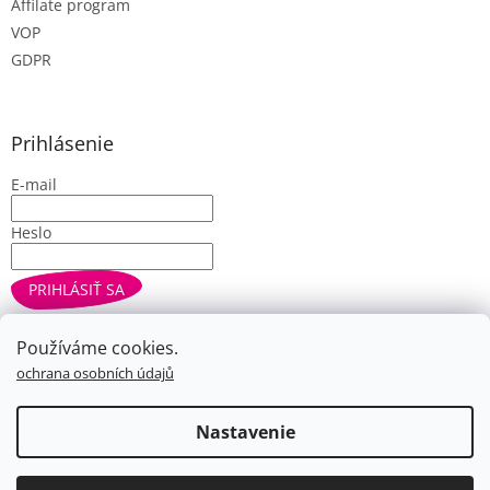
Affilate program
VOP
GDPR
Prihlásenie
E-mail
Heslo
PRIHLÁSIŤ SA
Nová registrácia
Zabudnuté heslo
Používáme cookies.
ochrana osobních údajů
Vytvoril Shoptet
Nastavenie
Copyright 2026
Farbe.cz
. Všetky práva vyhradené.
Upraviť