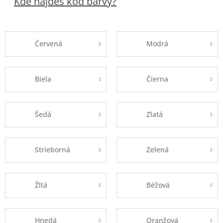
Kde najdeš kód barvy?
Červená
Modrá
Biela
Čierna
Šedá
Zlatá
Strieborná
Zelená
Žltá
Béžová
Hnedá
Oranžová