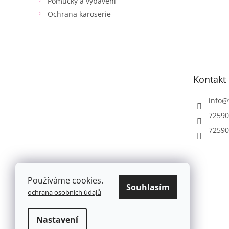
Pomůcky a vybavení
Ochrana karoserie
Z
á
p
a
t
Kontakt
í
info
@
72590
72590
Používáme cookies.
Souhlasím
ochrana osobních údajů
Nastavení