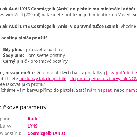
lak Audi LY1S Cosmicgelb (Anis) do pistole má minimální odběr 
stvím 2dcl (200 ml) nalakujete přibližně jeden blatník na Vašem vo
lak Audi LY1S Cosmicgelb (Anis) v opravné tužce (30ml),
vhodné 
 odstíny plniče použít?
Bílý plnič
- pro světlé odstíny
Šedý plnič
- pro světlé odstíny
Černý plnič
- pro tmavé odstíny
or, nezapomeňte
, že u metalických barev (metalíza)
je zapotřebí be
ud chcete
bezbarvý lak do pistole
-
doporučujeme bezbarvý lak NO
te lakovat jako profík?
cháme Vám barvu přímo do pistole. Stačí
nám napsat
, nebo
nám z
lňkové parametry
gorie
:
Audi
barvy
:
LY1S
v odstínu
:
Cosmicgelb (Anis)