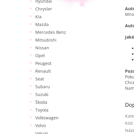
Hyundai
Auto
Chrysler
Množ
Kia
Mazda
Auto
Mercedes Benz
Jaké
Mitsubishi
Nissan
Opel
Peugeot
Renault
Poz
Pok
Seat
Chce
Subaru
Namí
Suzuki
Škoda
Dop
Toyota
Kate
Volkswagen
Kód 
Volvo
Náze
Jaguar