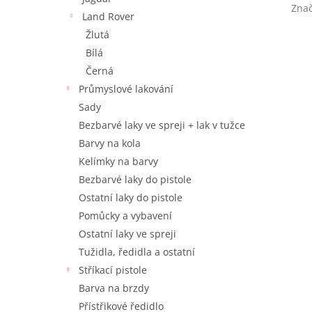
Zna
Land Rover
Žlutá
Bílá
Černá
Průmyslové lakování
Sady
Bezbarvé laky ve spreji + lak v tužce
Barvy na kola
Kelímky na barvy
Bezbarvé laky do pistole
Ostatní laky do pistole
Pomůcky a vybavení
Ostatní laky ve spreji
Tužidla, ředidla a ostatní
Stříkací pistole
Barva na brzdy
Přístřikové ředidlo