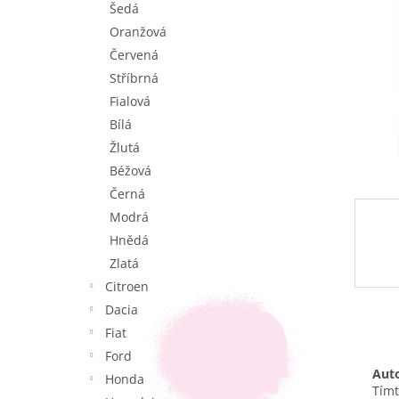
Šedá
e
l
Oranžová
Červená
Stříbrná
Fialová
Bílá
Žlutá
Béžová
Černá
Modrá
Hnědá
Zlatá
Citroen
Dacia
Fiat
Ford
Auto
Honda
Tímt