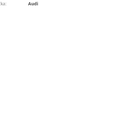
čka
:
Audi