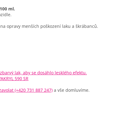
100 ml.
zidle.
na opravy menších poškození laku a škrábanců.
zbarvý lak, aby se dosáhlo lesklého efektu.
VAKRYL 590 SR
avolat (+420 731 887 247)
a vše domluvíme.