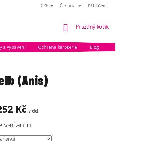
CZK
Čeština
Přihlášení
NÁKUPNÍ
Prázdný košík
KOŠÍK
 a vybavení
Ochrana karoserie
Blog
elb (Anis)
252 Kč
/ dcl
e variantu