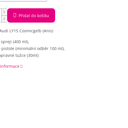
Přidat do košíku
Audi LY1S Cosmicgelb (Anis)
 spreji (400 ml),
 pistole (minimální odběr 100 ml),
opravné tužce (30ml)
 informace