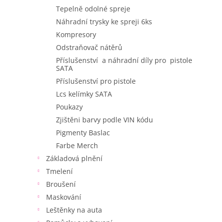
Tepelně odolné spreje
Náhradní trysky ke spreji 6ks
Kompresory
Odstraňovač nátěrů
Příslušenství a náhradní díly pro pistole
SATA
Příslušenství pro pistole
Lcs kelímky SATA
Poukazy
Zjištěni barvy podle VIN kódu
Pigmenty Baslac
Farbe Merch
Základová plnění
Tmelení
Broušení
Maskování
Leštěnky na auta