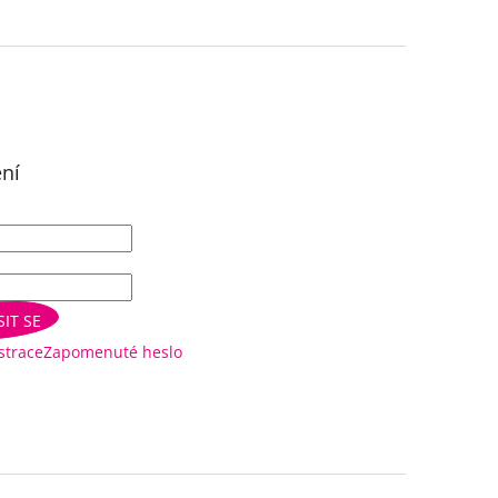
ení
SIT SE
strace
Zapomenuté heslo