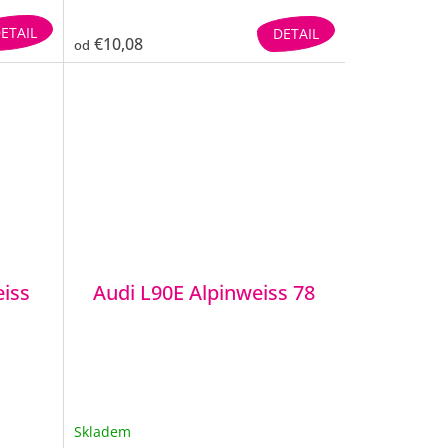
ETAIL
DETAIL
€10,08
od
eiss
Audi L90E Alpinweiss 78
Skladem