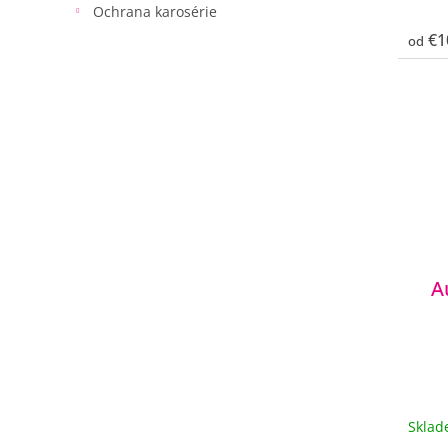
Ochrana karosérie
€1
od
A
Skla