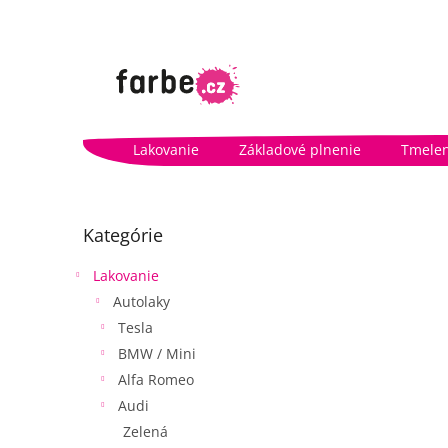
Prejsť
na
obsah
Lakovanie
Základové plnenie
Tmelen
B
o
Preskočiť
Kategórie
kategórie
č
n
Lakovanie
ý
Autolaky
p
a
Tesla
n
BMW / Mini
e
Alfa Romeo
l
Audi
Zelená