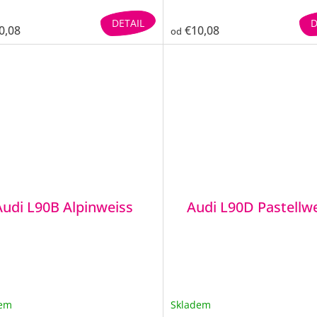
DETAIL
D
0,08
€10,08
od
Audi L90B Alpinweiss
Audi L90D Pastellw
dem
Skladem