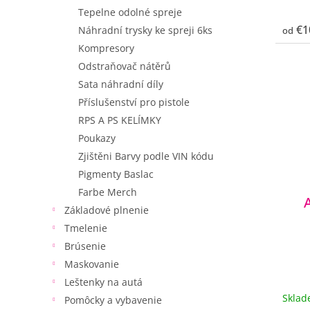
Tepelne odolné spreje
€1
Náhradní trysky ke spreji 6ks
od
Kompresory
Odstraňovač nátěrů
Sata náhradní díly
Příslušenství pro pistole
RPS A PS KELÍMKY
Poukazy
Zjištěni Barvy podle VIN kódu
Pigmenty Baslac
Farbe Merch
Základové plnenie
Tmelenie
Brúsenie
Maskovanie
Leštenky na autá
Skla
Pomôcky a vybavenie