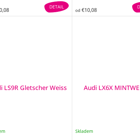
DETAIL
D
0,08
€10,08
od
i LS9R Gletscher Weiss
Audi LX6X MINTWE
dem
Skladem