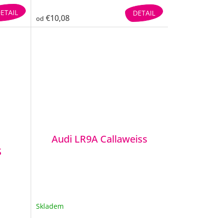
ETAIL
DETAIL
€10,08
od
Audi LR9A Callaweiss
S
Skladem