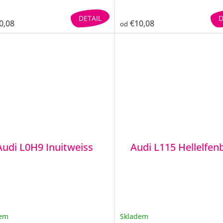
DETAIL
D
0,08
€10,08
od
Audi L0H9 Inuitweiss
Audi L115 Hellelfen
dem
Skladem