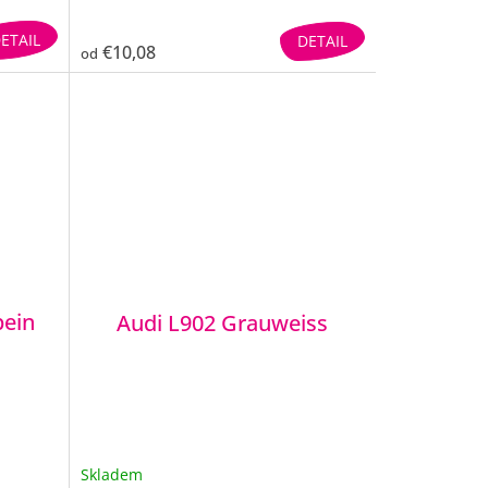
ETAIL
DETAIL
€10,08
od
bein
Audi L902 Grauweiss
Skladem