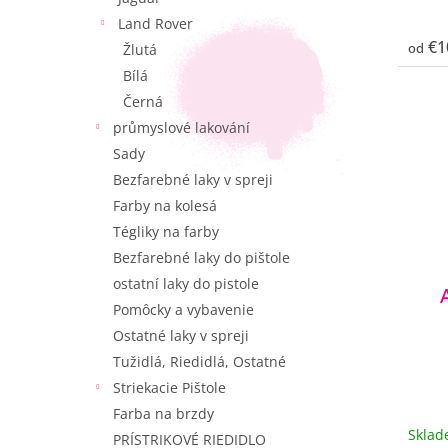
Land Rover
€1
od
Žlutá
Bílá
Černá
průmyslové lakování
Sady
Bezfarebné laky v spreji
Farby na kolesá
Tégliky na farby
Bezfarebné laky do pištole
ostatní laky do pistole
Pomôcky a vybavenie
Ostatné laky v spreji
Tužidlá, Riedidlá, Ostatné
Striekacie Pištole
Farba na brzdy
Skla
PRÍSTRIKOVÉ RIEDIDLO