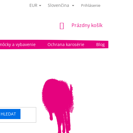
EUR
Slovenčina
Prihlásenie
NÁKUPNÝ
Prázdny košík
KOŠÍK
môcky a vybavenie
Ochrana karosérie
Blog
HLEDAT