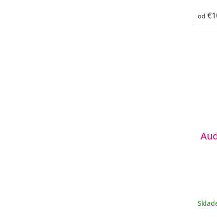
€1
od
Aud
Skla