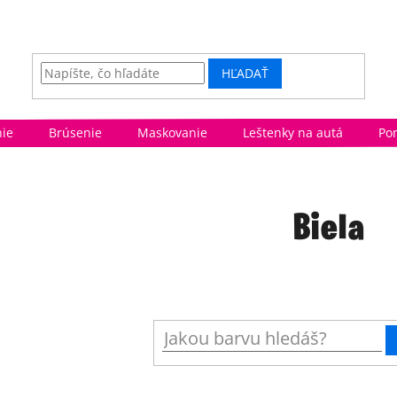
HĽADAŤ
ie
Brúsenie
Maskovanie
Leštenky na autá
Po
Biela