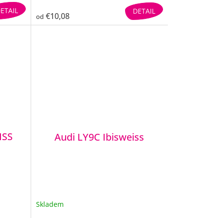
ETAIL
DETAIL
€10,08
od
ISS
Audi LY9C Ibisweiss
Skladem