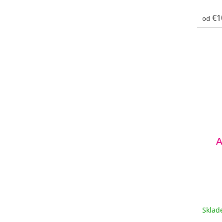
€1
od
A
Skla