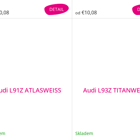
DETAIL
D
0,08
€10,08
od
udi L91Z ATLASWEISS
Audi L93Z TITANWE
dem
Skladem