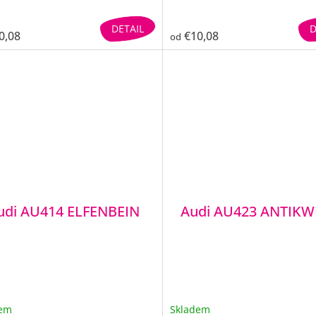
DETAIL
D
0,08
€10,08
od
udi AU414 ELFENBEIN
Audi AU423 ANTIKW
dem
Skladem