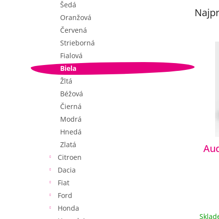
Šedá
Najpr
Oranžová
Červená
V
Strieborná
ý
Fialová
p
Biela
i
Žltá
s
p
Béžová
r
Čierná
o
Modrá
d
Hnedá
u
Zlatá
Aud
k
Citroen
t
o
Dacia
v
Fiat
Ford
Honda
Skla