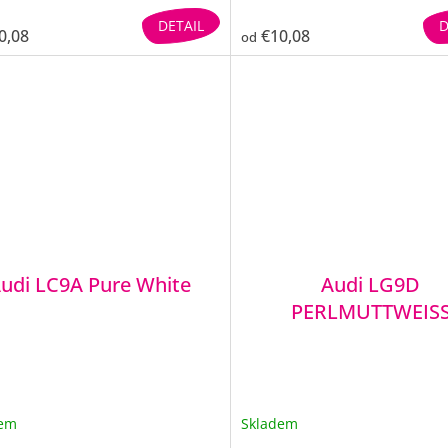
DETAIL
D
0,08
€10,08
od
udi LC9A Pure White
Audi LG9D
PERLMUTTWEIS
dem
Skladem