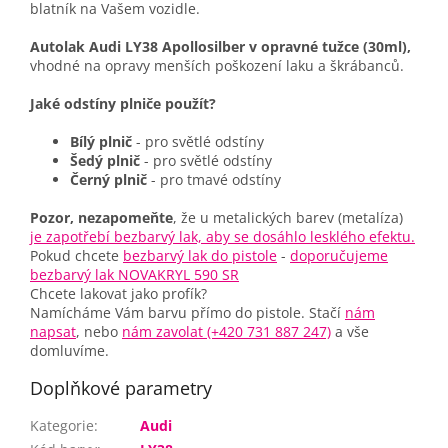
blatník na Vašem vozidle.
Autolak Audi LY38 Apollosilber v opravné tužce (30ml),
vhodné na opravy menších poškození laku a škrábanců.
Jaké odstíny plniče použít?
Bílý plnič
- pro světlé odstíny
Šedý plnič
- pro světlé odstíny
Černý plnič
- pro tmavé odstíny
Pozor, nezapomeňte
, že u metalických barev (metalíza)
je zapotřebí bezbarvý lak, aby se dosáhlo lesklého efektu.
Pokud chcete
bezbarvý lak do pistole
-
doporučujeme
bezbarvý lak NOVAKRYL 590 SR
Chcete lakovat jako profík?
Namícháme Vám barvu přímo do pistole. Stačí
nám
napsat
, nebo
nám zavolat (+420 731 887 247)
a vše
domluvíme.
Doplňkové parametry
Kategorie
:
Audi