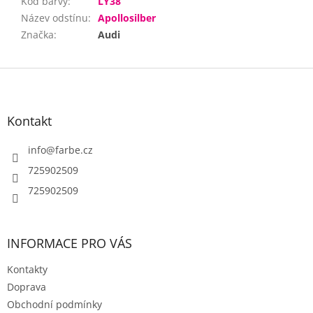
Kód barvy
:
LY38
Název odstínu
:
Apollosilber
Značka
:
Audi
Z
á
p
a
Kontakt
t
í
info
@
farbe.cz
725902509
725902509
INFORMACE PRO VÁS
Kontakty
Doprava
Obchodní podmínky