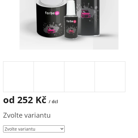
od
252 Kč
/ dcl
Měrná
Zvolte variantu
cena: