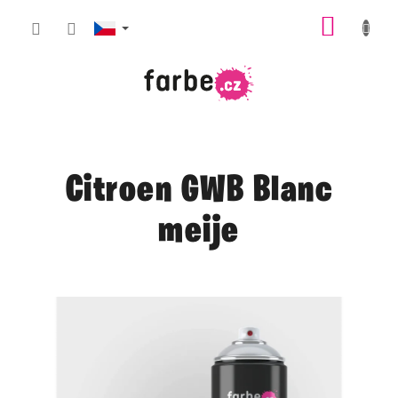
Přejít
NÁKUP
na
obsah
KOŠÍK
Citroen GWB Blanc
meije