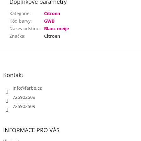
Doplňkové parametry
Kategorie
:
Citroen
Kód barvy
:
GWB
Název odstínu
:
Blanc meije
Značka
:
Citroen
Z
á
p
a
Kontakt
t
í
info
@
farbe.cz
725902509
725902509
INFORMACE PRO VÁS