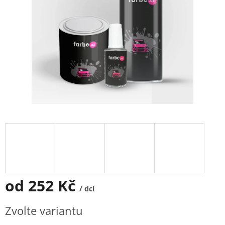
od
252 Kč
/ dcl
Měrná
Zvolte variantu
cena: