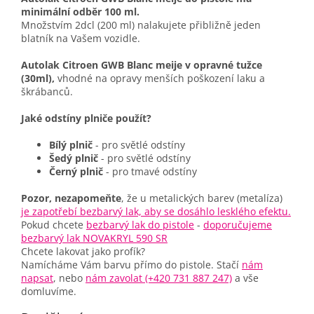
minimální odběr 100 ml.
Množstvím 2dcl (200 ml) nalakujete přibližně jeden
blatník na Vašem vozidle.
Autolak Citroen GWB Blanc meije v opravné tužce
(30ml),
vhodné na opravy menších poškození laku a
škrábanců.
Jaké odstíny plniče použít?
Bílý plnič
- pro světlé odstíny
Šedý plnič
- pro světlé odstíny
Černý plnič
- pro tmavé odstíny
Pozor, nezapomeňte
, že u metalických barev (metalíza)
je zapotřebí bezbarvý lak, aby se dosáhlo lesklého efektu.
Pokud chcete
bezbarvý lak do pistole
-
doporučujeme
bezbarvý lak NOVAKRYL 590 SR
Chcete lakovat jako profík?
Namícháme Vám barvu přímo do pistole. Stačí
nám
napsat
, nebo
nám zavolat (+420 731 887 247)
a vše
domluvíme.