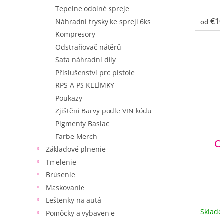
Tepelne odolné spreje
€1
Náhradní trysky ke spreji 6ks
od
Kompresory
Odstraňovač nátěrů
Sata náhradní díly
Příslušenství pro pistole
RPS A PS KELÍMKY
Poukazy
Zjištěni Barvy podle VIN kódu
Pigmenty Baslac
Farbe Merch
C
Základové plnenie
Tmelenie
Brúsenie
Maskovanie
Leštenky na autá
Skla
Pomôcky a vybavenie