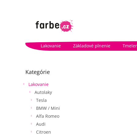
Prejsť
na
obsah
Lakovanie
Základové plnenie
Tmelen
B
o
Preskočiť
Kategórie
kategórie
č
n
Lakovanie
ý
Autolaky
p
a
Tesla
n
BMW / Mini
e
Alfa Romeo
l
Audi
Citroen