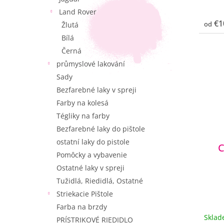
Land Rover
€1
od
Žlutá
Bílá
Černá
průmyslové lakování
Sady
Bezfarebné laky v spreji
Farby na kolesá
Tégliky na farby
Bezfarebné laky do pištole
ostatní laky do pistole
C
Pomôcky a vybavenie
Ostatné laky v spreji
Tužidlá, Riedidlá, Ostatné
Striekacie Pištole
Farba na brzdy
Skla
PRÍSTRIKOVÉ RIEDIDLO