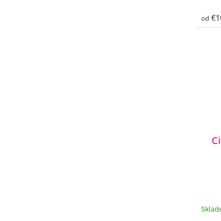
€1
od
C
Skla