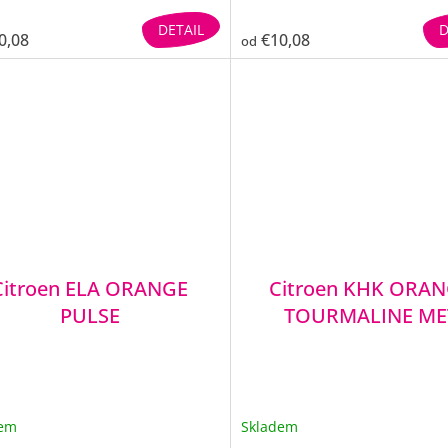
DETAIL
D
0,08
€10,08
od
Citroen ELA ORANGE
Citroen KHK ORA
PULSE
TOURMALINE ME
dem
Skladem