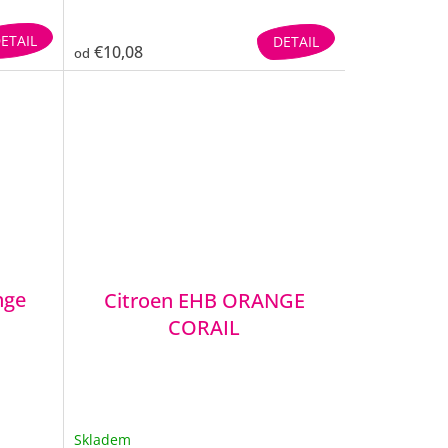
ETAIL
DETAIL
€10,08
od
nge
Citroen EHB ORANGE
CORAIL
Skladem