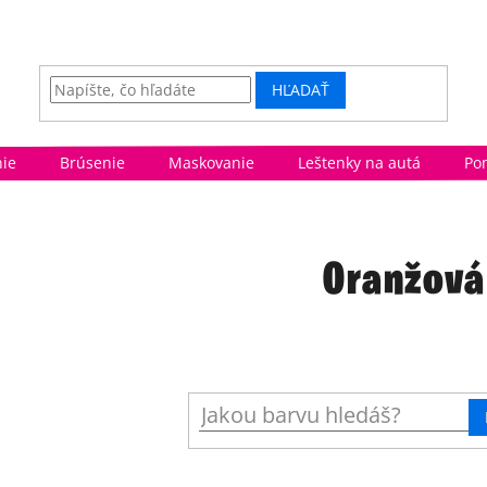
HĽADAŤ
ie
Brúsenie
Maskovanie
Leštenky na autá
Po
Oranžová