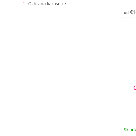
Ochrana karosérie
€1
od
Skla