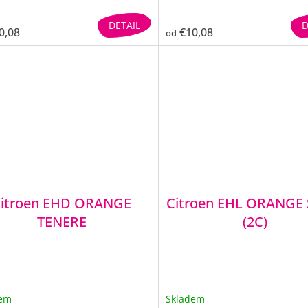
DETAIL
D
0,08
€10,08
od
itroen EHD ORANGE
Citroen EHL ORANGE 
TENERE
(2C)
dem
Skladem