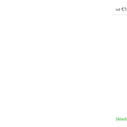
€1
od
Skla