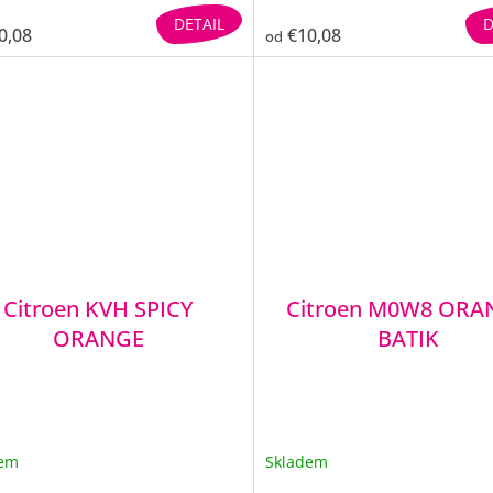
DETAIL
D
0,08
€10,08
od
Citroen KVH SPICY
Citroen M0W8 ORA
ORANGE
BATIK
dem
Skladem