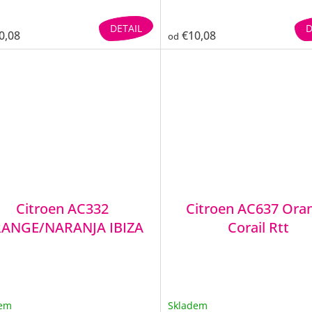
DETAIL
D
0,08
€10,08
od
Citroen AC332
Citroen AC637 Ora
ANGE/NARANJA IBIZA
Corail Rtt
dem
Skladem