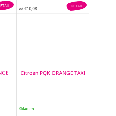
ETAIL
DETAIL
€10,08
od
NGE
Citroen PQK ORANGE TAXI
Skladem