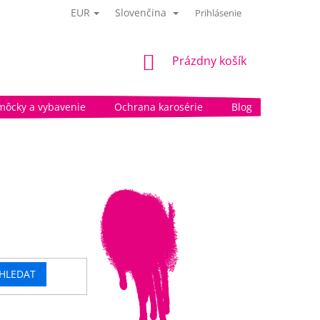
EUR
Slovenčina
Prihlásenie
NÁKUPNÝ
Prázdny košík
KOŠÍK
môcky a vybavenie
Ochrana karosérie
Blog
HLEDAT