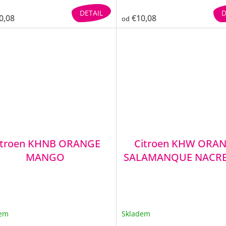
DETAIL
D
0,08
€10,08
od
itroen KHNB ORANGE
Citroen KHW ORA
MANGO
SALAMANQUE NACRE
dem
Skladem