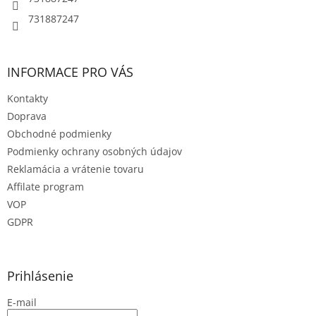
r
731887247
v
k
y
v
INFORMACE PRO VÁS
ý
p
Kontakty
i
s
Doprava
u
Obchodné podmienky
Podmienky ochrany osobných údajov
Reklamácia a vrátenie tovaru
Affilate program
VOP
GDPR
Prihlásenie
E-mail