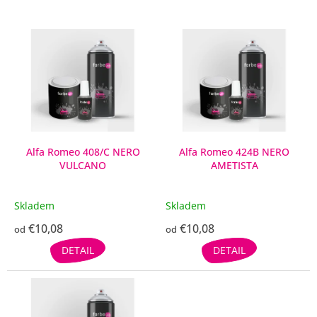
V
ý
p
i
s
p
r
o
d
Alfa Romeo 408/C NERO
Alfa Romeo 424B NERO
VULCANO
AMETISTA
u
k
t
Skladem
Skladem
o
€10,08
€10,08
v
od
od
DETAIL
DETAIL