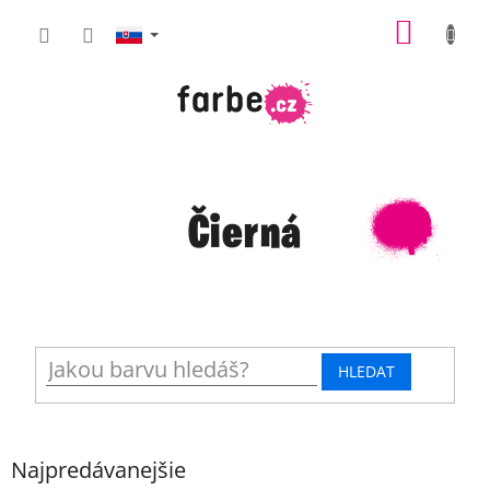
Prejsť
NÁKU
na
obsah
KOŠÍK
Čierná
HLEDAT
Najpredávanejšie