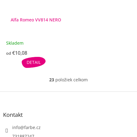
Alfa Romeo VV814 NERO
Skladem
€10,08
od
DETAIL
23
položiek celkom
O
v
l
Z
á
á
d
p
a
ä
Kontakt
c
t
i
i
info
@
farbe.cz
e
e
p
731887247