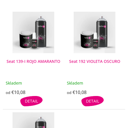
V
ý
p
i
s
p
r
o
d
Seat 139-I ROJO AMARANTO
Seat 192 VIOLETA OSCURO
u
k
t
Skladem
Skladem
o
€10,08
€10,08
v
od
od
DETAIL
DETAIL