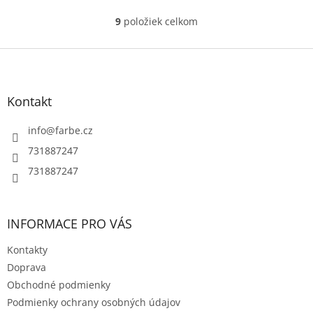
9
položiek celkom
O
v
l
Z
á
á
d
p
a
ä
Kontakt
c
t
i
i
info
@
farbe.cz
e
e
p
731887247
r
731887247
v
k
y
v
INFORMACE PRO VÁS
ý
p
Kontakty
i
s
Doprava
u
Obchodné podmienky
Podmienky ochrany osobných údajov