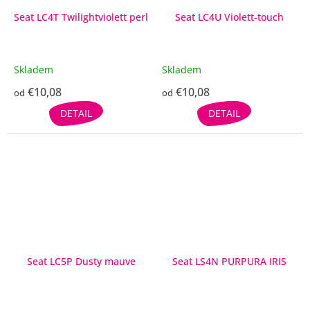
Seat LC4T Twilightviolett perl
Seat LC4U Violett-touch
Skladem
Skladem
€10,08
€10,08
od
od
DETAIL
DETAIL
Seat LC5P Dusty mauve
Seat LS4N PURPURA IRIS