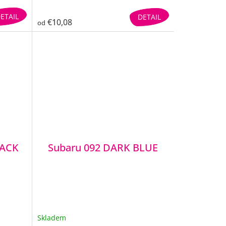
ETAIL
DETAIL
€10,08
od
LACK
Subaru 092 DARK BLUE
Skladem