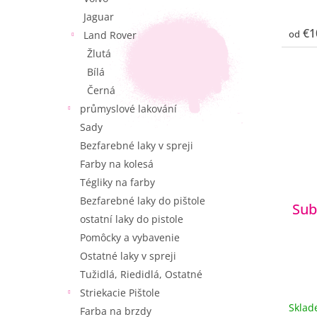
Jaguar
€1
od
Land Rover
Žlutá
Bílá
Černá
průmyslové lakování
Sady
Bezfarebné laky v spreji
Farby na kolesá
Tégliky na farby
Bezfarebné laky do pištole
Sub
ostatní laky do pistole
Pomôcky a vybavenie
Ostatné laky v spreji
Tužidlá, Riedidlá, Ostatné
Striekacie Pištole
Skla
Farba na brzdy