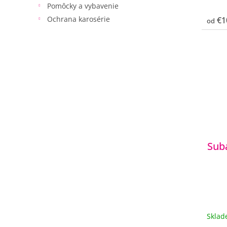
Pomôcky a vybavenie
Ochrana karosérie
€1
od
Sub
Skla