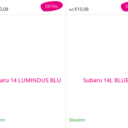
DETAIL
D
0,08
€10,08
od
aru 14 LUMINOUS BLU
Subaru 14L BLU
dem
Skladem