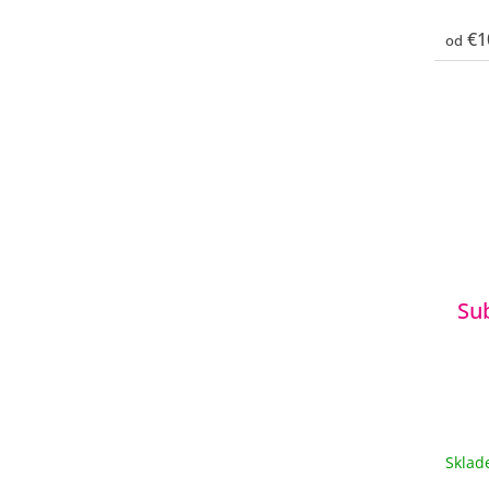
€1
od
Su
Skla