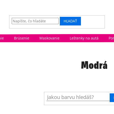
HĽADAŤ
ie
Brúsenie
Maskovanie
Leštenky na autá
Po
Modrá