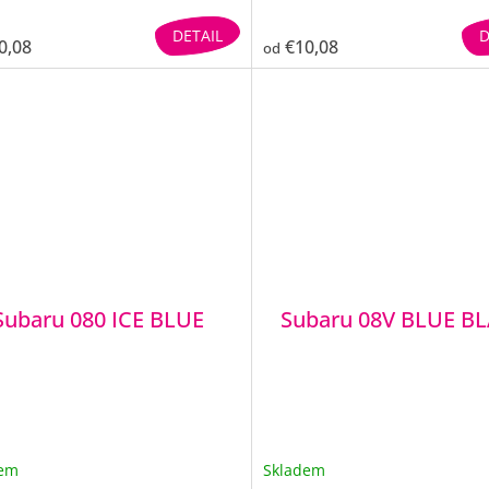
DETAIL
D
0,08
€10,08
od
Subaru 080 ICE BLUE
Subaru 08V BLUE B
dem
Skladem