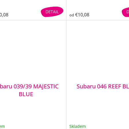
DETAIL
D
0,08
€10,08
od
baru 039/39 MAJESTIC
Subaru 046 REEF B
BLUE
dem
Skladem