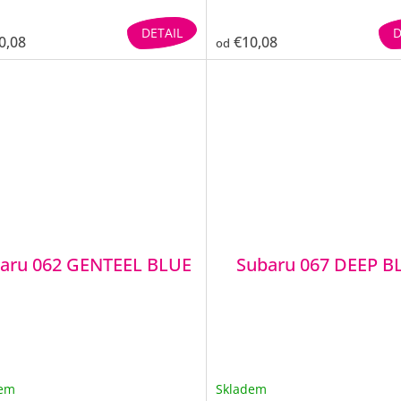
DETAIL
D
0,08
€10,08
od
aru 062 GENTEEL BLUE
Subaru 067 DEEP B
dem
Skladem