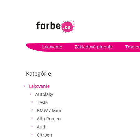
Prejsť
na
obsah
Lakovanie
Základové plnenie
Tmelen
B
o
Preskočiť
Kategórie
kategórie
č
n
Lakovanie
ý
Autolaky
p
a
Tesla
n
BMW / Mini
e
Alfa Romeo
l
Audi
Citroen