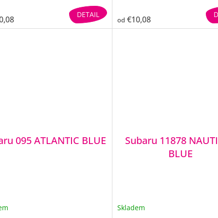
DETAIL
D
0,08
€10,08
od
aru 095 ATLANTIC BLUE
Subaru 11878 NAUT
BLUE
dem
Skladem