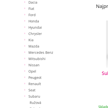
Dacia
Najpr
Fiat
Ford
V
Honda
ý
Hyundai
p
Chrysler
i
Kia
s
p
Mazda
r
Mercedes Benz
o
Mitsubishi
d
Nissan
u
Opel
Su
k
Peugeot
t
o
Renault
v
Seat
Subaru
Ružová
Skla