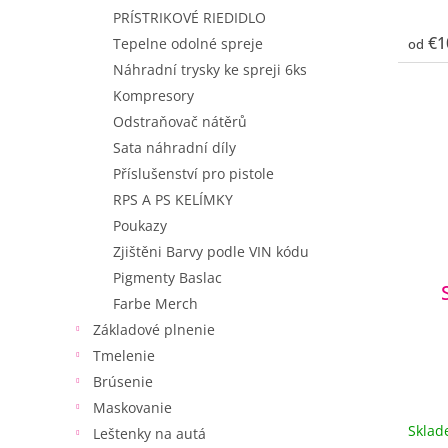
PRÍSTRIKOVÉ RIEDIDLO
€1
Tepelne odolné spreje
od
Náhradní trysky ke spreji 6ks
Kompresory
Odstraňovač nátěrů
Sata náhradní díly
Příslušenství pro pistole
RPS A PS KELÍMKY
Poukazy
Zjištěni Barvy podle VIN kódu
Pigmenty Baslac
Farbe Merch
Základové plnenie
Tmelenie
Brúsenie
Maskovanie
Skla
Leštenky na autá