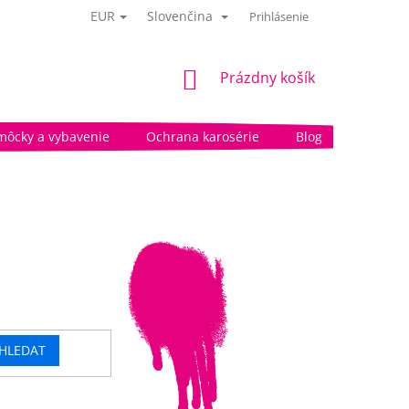
EUR
Slovenčina
Prihlásenie
NÁKUPNÝ
Prázdny košík
KOŠÍK
môcky a vybavenie
Ochrana karosérie
Blog
HLEDAT