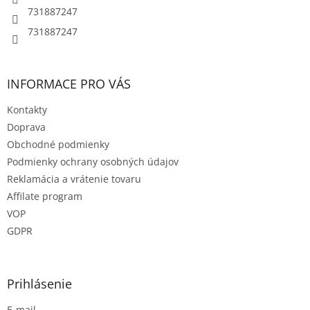
e
p
731887247
r
731887247
v
k
y
v
INFORMACE PRO VÁS
ý
p
Kontakty
i
s
Doprava
u
Obchodné podmienky
Podmienky ochrany osobných údajov
Reklamácia a vrátenie tovaru
Affilate program
VOP
GDPR
Prihlásenie
E-mail