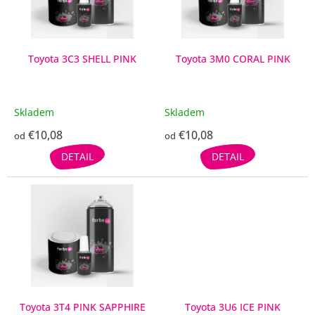
p
r
o
d
Toyota 3C3 SHELL PINK
Toyota 3M0 CORAL PINK
u
k
t
Skladem
Skladem
o
€10,08
€10,08
v
od
od
DETAIL
DETAIL
Toyota 3T4 PINK SAPPHIRE
Toyota 3U6 ICE PINK