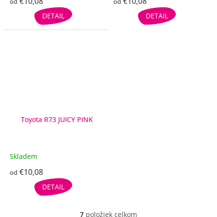
€10,08
€10,08
od
od
DETAIL
DETAIL
Toyota R73 JUICY PINK
Skladem
€10,08
od
DETAIL
7
položiek celkom