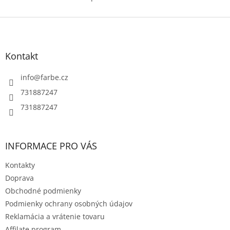
O
v
l
Z
á
á
d
p
a
ä
Kontakt
c
t
i
i
info
@
farbe.cz
e
e
p
731887247
r
731887247
v
k
y
v
INFORMACE PRO VÁS
ý
p
Kontakty
i
s
Doprava
u
Obchodné podmienky
Podmienky ochrany osobných údajov
Reklamácia a vrátenie tovaru
Affilate program