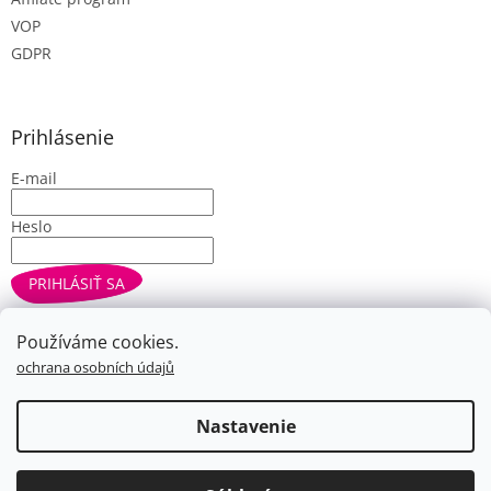
VOP
GDPR
Prihlásenie
E-mail
Heslo
PRIHLÁSIŤ SA
Nová registrácia
Zabudnuté heslo
Používáme cookies.
ochrana osobních údajů
Vytvoril Shoptet
Nastavenie
Copyright 2026
Farbe.cz
. Všetky práva vyhradené.
Upraviť