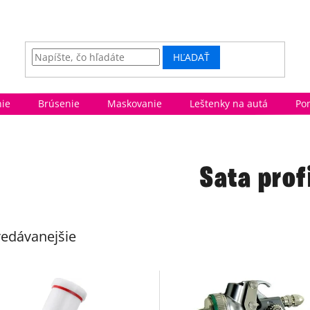
HĽADAŤ
ie
Brúsenie
Maskovanie
Leštenky na autá
Po
Sata prof
edávanejšie