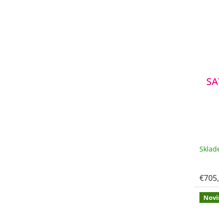
SA
Skla
€705
Novi