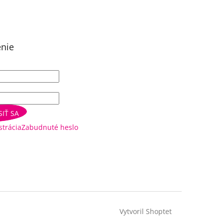
enie
SIŤ SA
strácia
Zabudnuté heslo
Vytvoril Shoptet