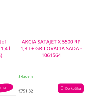
toľ
AKCIA SATAJET X 5500 RP
1,4 l
1,3 I + GRILOVACIA SADA -
S)
1061564
Skladem
ETAIL
Do košíka
€751,32