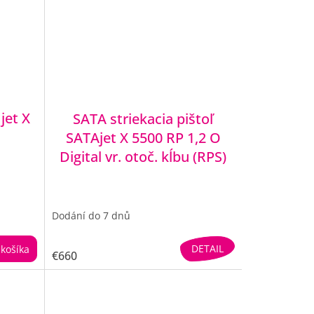
jet X
SATA striekacia pištoľ
SATAjet X 5500 RP 1,2 O
Digital vr. otoč. kĺbu (RPS)
Dodání do 7 dnů
DETAIL
košíka
€660