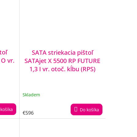
toľ
SATA striekacia pištoľ
 O vr.
SATAjet X 5500 RP FUTURE
1,3 I vr. otoč. kĺbu (RPS)
Skladem
košíka
Do košíka
€596