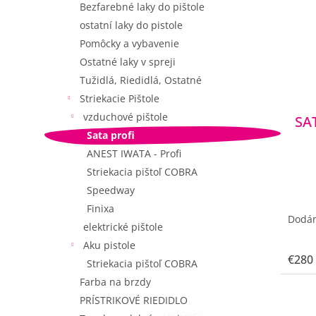
Bezfarebné laky do pištole
i
ostatní laky do pistole
s
p
Pomôcky a vybavenie
r
Ostatné laky v spreji
o
Tužidlá, Riedidlá, Ostatné
d
Striekacie Pištole
u
vzduchové pištole
SAT
k
t
Sata profi
o
ANEST IWATA - Profi
v
Striekacia pištoľ COBRA
Speedway
Finixa
Dodán
elektrické pištole
Aku pistole
€280
Striekacia pištoľ COBRA
Farba na brzdy
PRÍSTRIKOVÉ RIEDIDLO