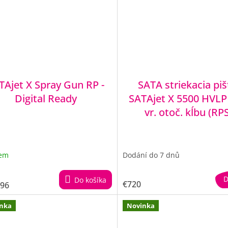
TAjet X Spray Gun RP -
SATA striekacia piš
Digital Ready
SATAjet X 5500 HVLP 
vr. otoč. kĺbu (RP
dem
Dodání do 7 dnů
D
Do košíka
€720
,96
nka
Novinka