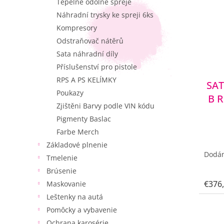
Tepelne odolné spreje
Náhradní trysky ke spreji 6ks
Kompresory
Odstraňovač nátěrů
Sata náhradní díly
Příslušenství pro pistole
RPS A PS KELÍMKY
SAT
Poukazy
B R
Zjištěni Barvy podle VIN kódu
Pigmenty Baslac
Farbe Merch
Základové plnenie
Dodán
Tmelenie
Brúsenie
€376
Maskovanie
Leštenky na autá
Pomôcky a vybavenie
Ochrana karosérie