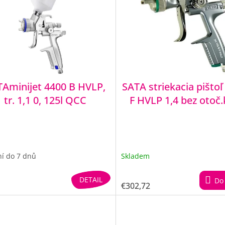
Aminijet 4400 B HVLP,
SATA striekacia pištoľ
tr. 1,1 0, 125l QCC
F HVLP 1,4 bez otoč.
í do 7 dnů
Skladem
DETAIL
Do 
€302,72