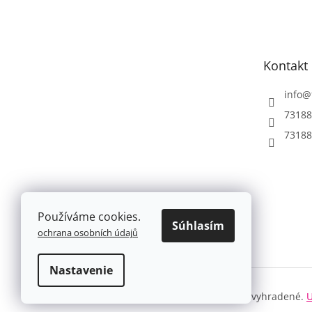
á
p
ä
t
Kontakt
i
e
info
@
73188
73188
Používáme cookies.
Súhlasím
ochrana osobních údajů
Nastavenie
Copyright 2026
Farbe.cz
. Všetky práva vyhradené.
U