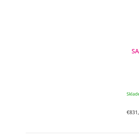
SA
Skla
€831
Z