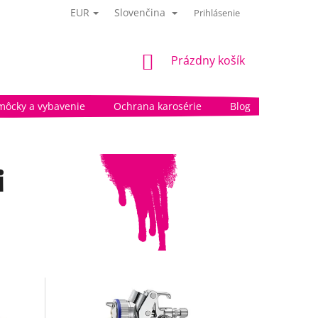
EUR
Slovenčina
Prihlásenie
NÁKUPNÝ
Prázdny košík
KOŠÍK
môcky a vybavenie
Ochrana karosérie
Blog
i