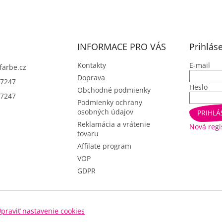
á
d
a
c
i
INFORMACE PRO VÁS
Prihlás
e
p
Kontakty
E-mail
farbe.cz
r
Doprava
7247
v
Heslo
Obchodné podmienky
k
7247
y
Podmienky ochrany
v
osobných údajov
PRIHLÁ
ý
Reklamácia a vrátenie
Nová regi
p
tovaru
i
Affilate program
s
u
VOP
GDPR
praviť nastavenie cookies