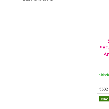
SAT
Ar
Skla
€632
Novi