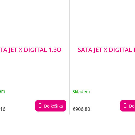
TA JET X DIGITAL 1.3O
SATA JET X DIGITAL
dem
Skladem
Do košíka
Do
,16
€906,80
O
v
l