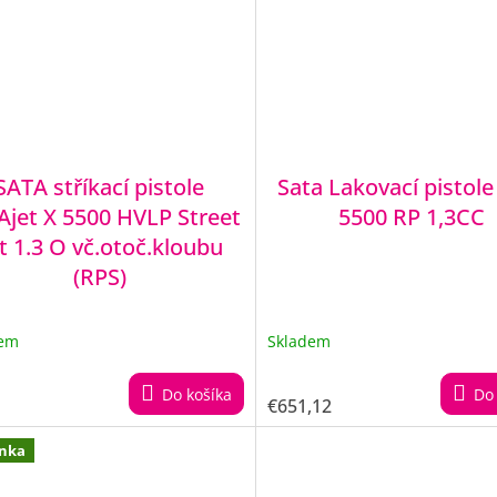
SATA stříkací pistole
Sata Lakovací pistole 
Ajet X 5500 HVLP Street
5500 RP 1,3CC
t 1.3 O vč.otoč.kloubu
(RPS)
dem
Skladem
Do košíka
Do 
€651,12
nka