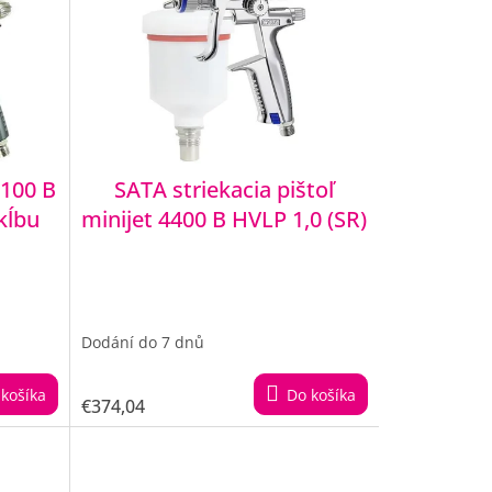
 100 B
SATA striekacia pištoľ
kĺbu
minijet 4400 B HVLP 1,0 (SR)
Dodání do 7 dnů
košíka
Do košíka
€374,04