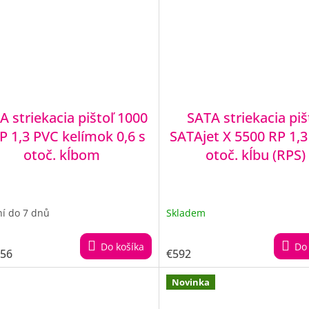
A striekacia pištoľ 1000
SATA striekacia piš
P 1,3 PVC kelímok 0,6 s
SATAjet X 5500 RP 1,3
otoč. kĺbom
otoč. kĺbu (RPS)
í do 7 dnů
Skladem
Do košíka
Do 
,56
€592
Novinka