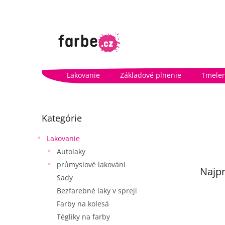
Prejsť
na
obsah
Lakovanie
Základové plnenie
Tmelen
B
o
Preskočiť
Kategórie
kategórie
č
n
Lakovanie
ý
Autolaky
p
a
průmyslové lakování
Najpr
n
Sady
e
Bezfarebné laky v spreji
l
V
Farby na kolesá
ý
Tégliky na farby
p