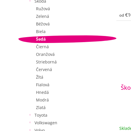
Škoda
Ružová
€1
od
Zelená
Béžová
Biela
Šedá
Čierná
Oranžová
Strieborná
Červená
Žltá
Fialová
Ško
Hnedá
Modrá
Zlatá
Toyota
Volkswagen
Skla
Volvo