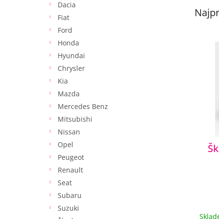
Dacia
Najpr
Fiat
Ford
V
Honda
ý
Hyundai
p
Chrysler
i
Kia
s
p
Mazda
r
Mercedes Benz
o
Mitsubishi
d
Nissan
u
Opel
Šk
k
Peugeot
t
o
Renault
v
Seat
Subaru
Suzuki
Skla