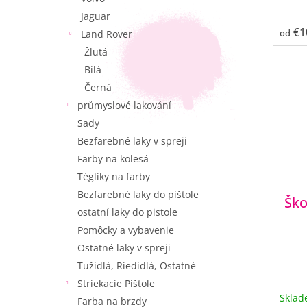
Jaguar
€1
od
Land Rover
Žlutá
Bílá
Černá
průmyslové lakování
Sady
Bezfarebné laky v spreji
Farby na kolesá
Tégliky na farby
Bezfarebné laky do pištole
Ško
ostatní laky do pistole
Pomôcky a vybavenie
Ostatné laky v spreji
Tužidlá, Riedidlá, Ostatné
Striekacie Pištole
Skla
Farba na brzdy