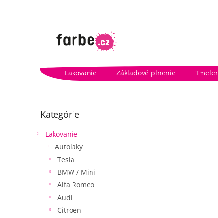
Prejsť
na
obsah
Lakovanie
Základové plnenie
Tmelen
B
o
Preskočiť
Kategórie
kategórie
č
n
Lakovanie
ý
Autolaky
p
a
Tesla
n
BMW / Mini
e
Alfa Romeo
l
Audi
Citroen