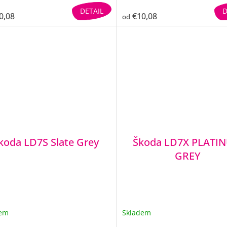
DETAIL
D
0,08
€10,08
od
koda LD7S Slate Grey
Škoda LD7X PLATI
GREY
dem
Skladem