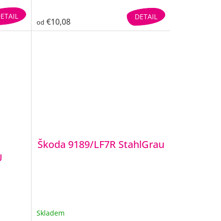
ETAIL
DETAIL
€10,08
od
Škoda 9189/LF7R StahlGrau
U
Skladem