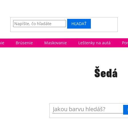
HĽADAŤ
ie
Brúsenie
Maskovanie
Leštenky na autá
Po
Šedá