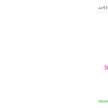
€1
od
Š
Skla