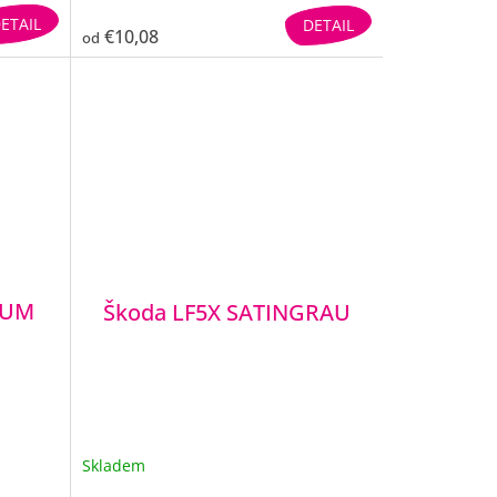
ETAIL
DETAIL
€10,08
od
NUM
Škoda LF5X SATINGRAU
Skladem