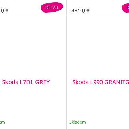
DETAIL
D
0,08
€10,08
od
Škoda L7DL GREY
Škoda L990 GRANIT
dem
Skladem