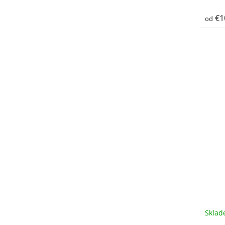
€1
od
Skla