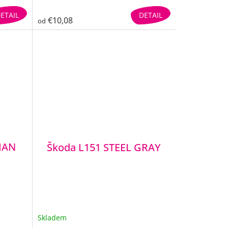
ETAIL
DETAIL
€10,08
od
IAN
Škoda L151 STEEL GRAY
Skladem