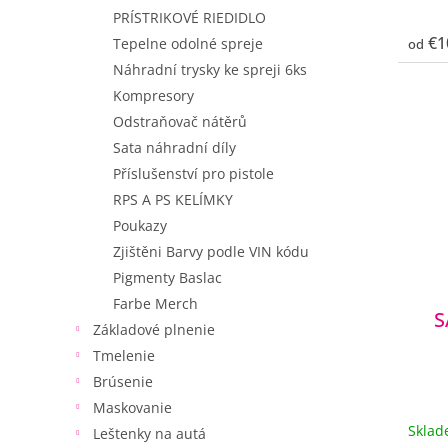
PRÍSTRIKOVÉ RIEDIDLO
€1
Tepelne odolné spreje
od
Náhradní trysky ke spreji 6ks
Kompresory
Odstraňovač nátěrů
Sata náhradní díly
Příslušenství pro pistole
RPS A PS KELÍMKY
Poukazy
Zjištěni Barvy podle VIN kódu
Pigmenty Baslac
Farbe Merch
S
Základové plnenie
Tmelenie
Brúsenie
Maskovanie
Skla
Leštenky na autá