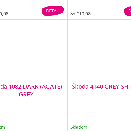
DETAIL
D
0,08
€10,08
od
da 1082 DARK (AGATE)
Škoda 4140 GREYISH
GREY
dem
Skladem