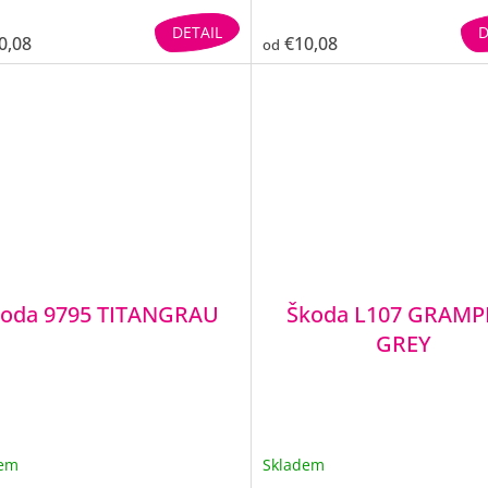
DETAIL
D
0,08
€10,08
od
koda 9795 TITANGRAU
Škoda L107 GRAMP
GREY
dem
Skladem