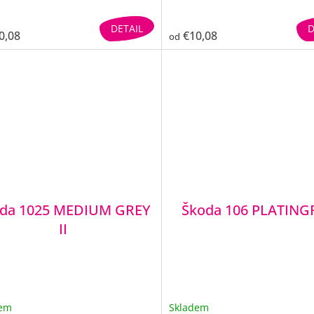
DETAIL
D
0,08
€10,08
od
da 1025 MEDIUM GREY
Škoda 106 PLATIN
II
dem
Skladem