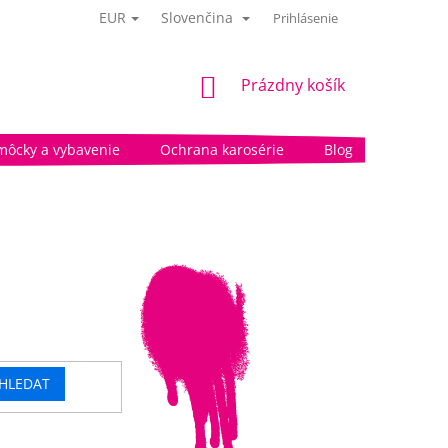
EUR
Slovenčina
Prihlásenie
NÁKUPNÝ
Prázdny košík
KOŠÍK
môcky a vybavenie
Ochrana karosérie
Blog
HLEDAT