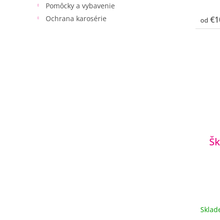
Pomôcky a vybavenie
Ochrana karosérie
€1
od
Š
Skla