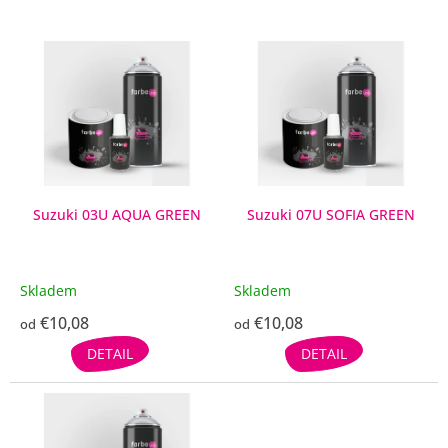
V
ý
p
i
s
p
r
o
d
Suzuki 03U AQUA GREEN
Suzuki 07U SOFIA GREEN
u
k
t
Skladem
Skladem
o
€10,08
€10,08
v
od
od
DETAIL
DETAIL