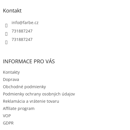
i
p
i
e
ä
e
Kontakt
p
t
r
i
info
@
farbe.cz
v
e
k
731887247
y
731887247
v
ý
p
i
INFORMACE PRO VÁS
s
u
Kontakty
Doprava
Obchodné podmienky
Podmienky ochrany osobných údajov
Reklamácia a vrátenie tovaru
Affilate program
VOP
GDPR