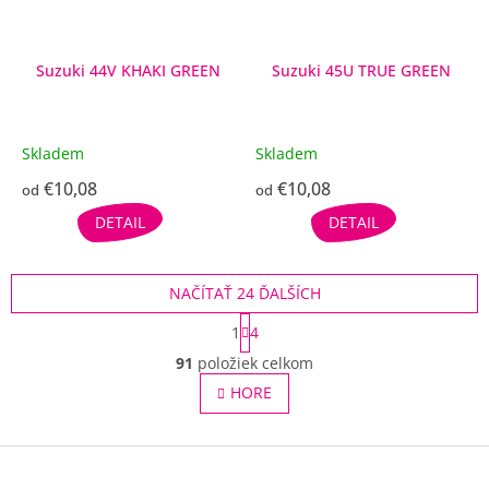
Suzuki 44V KHAKI GREEN
Suzuki 45U TRUE GREEN
Skladem
Skladem
€10,08
€10,08
od
od
DETAIL
DETAIL
NAČÍTAŤ 24 ĎALŠÍCH
S
1
4
t
O
r
91
položiek celkom
v
á
l
HORE
n
á
k
o
d
v
Z
a
a
c
á
n