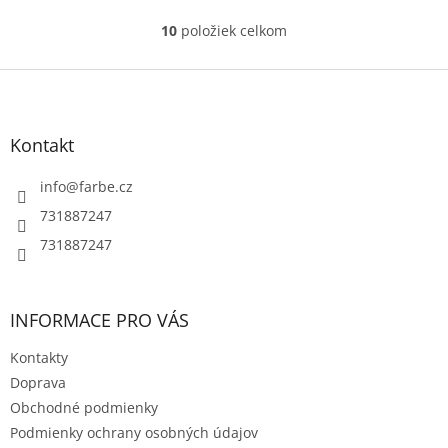
10
položiek celkom
O
v
l
Z
á
á
d
p
a
ä
Kontakt
c
t
i
i
info
@
farbe.cz
e
e
p
731887247
r
731887247
v
k
y
v
INFORMACE PRO VÁS
ý
p
Kontakty
i
s
Doprava
u
Obchodné podmienky
Podmienky ochrany osobných údajov