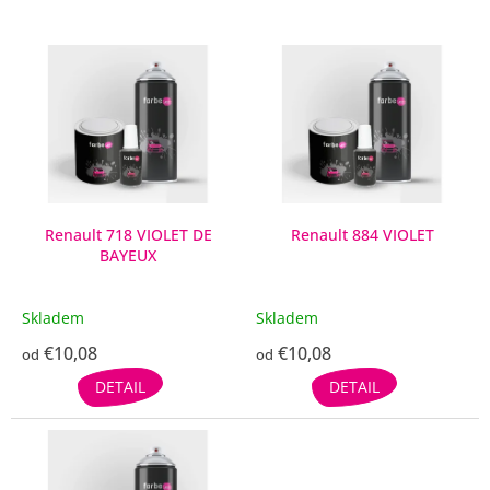
V
ý
p
i
s
p
r
o
d
Renault 718 VIOLET DE
Renault 884 VIOLET
BAYEUX
u
k
t
Skladem
Skladem
o
€10,08
€10,08
v
od
od
DETAIL
DETAIL