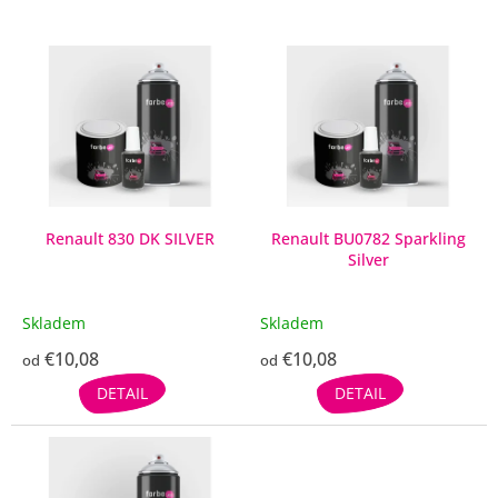
V
ý
p
i
s
p
r
o
d
Renault 830 DK SILVER
Renault BU0782 Sparkling
Silver
u
k
t
Skladem
Skladem
o
€10,08
€10,08
v
od
od
DETAIL
DETAIL