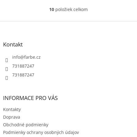
10
položiek celkom
O
v
l
Z
á
á
d
p
a
ä
Kontakt
c
t
i
i
info
@
farbe.cz
e
e
p
731887247
r
731887247
v
k
y
v
INFORMACE PRO VÁS
ý
p
Kontakty
i
s
Doprava
u
Obchodné podmienky
Podmienky ochrany osobných údajov