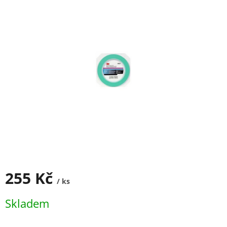
255 Kč
/ ks
Měrná
Skladem
cena: