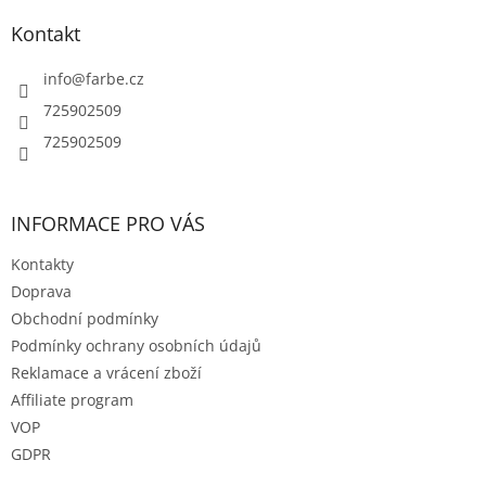
p
a
Kontakt
t
í
info
@
farbe.cz
725902509
725902509
INFORMACE PRO VÁS
Kontakty
Doprava
Obchodní podmínky
Podmínky ochrany osobních údajů
Reklamace a vrácení zboží
Affiliate program
VOP
GDPR