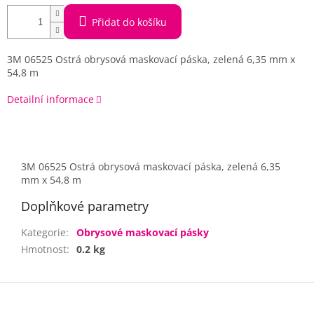
Přidat do košíku
3M 06525 Ostrá obrysová maskovací páska, zelená 6,35 mm x
54,8 m
Detailní informace
3M 06525 Ostrá obrysová maskovací páska, zelená 6,35
mm x 54,8 m
Doplňkové parametry
Kategorie
:
Obrysové maskovací pásky
Hmotnost
:
0.2 kg
Z
á