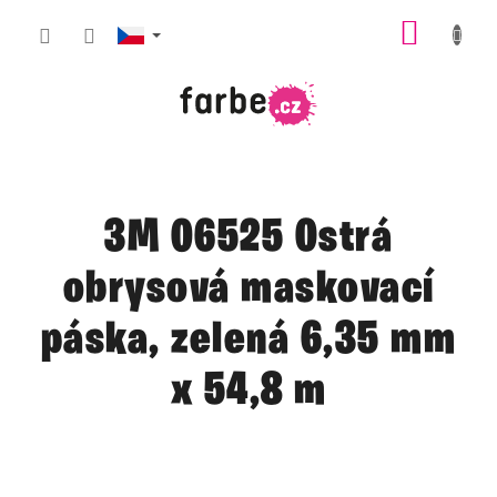
Přejít
NÁKUP
na
obsah
KOŠÍK
3M 06525 Ostrá
obrysová maskovací
páska, zelená 6,35 mm
x 54,8 m