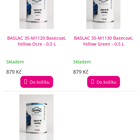
i
s
p
r
o
d
BASLAC 35-M1120 Basecoat,
BASLAC 35-M1130 Basecoat,
Yellow Ocre - 0,5 L
Yellow Green - 0,5 L
u
k
t
Skladem
Skladem
ů
879 Kč
879 Kč
Do košíku
Do košíku