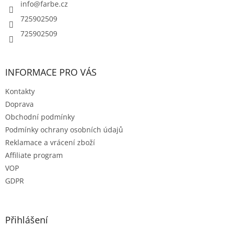
í
info
@
farbe.cz
k
y
725902509
v
725902509
ý
p
i
s
INFORMACE PRO VÁS
u
Kontakty
Doprava
Obchodní podmínky
Podmínky ochrany osobních údajů
Reklamace a vrácení zboží
Affiliate program
VOP
GDPR
Přihlášení