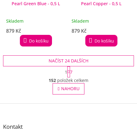
Pearl Green Blue - 0,5 L
Pearl Copper - 0,5 L
Skladem
Skladem
879 Kč
879 Kč
Do košíku
Do košíku
NAČÍST 24 DALŠÍCH
S
1
7
t
O
r
152
položek celkem
v
á
l
NAHORU
n
á
k
o
d
v
Z
a
á
c
á
n
í
p
í
p
a
Kontakt
r
t
v