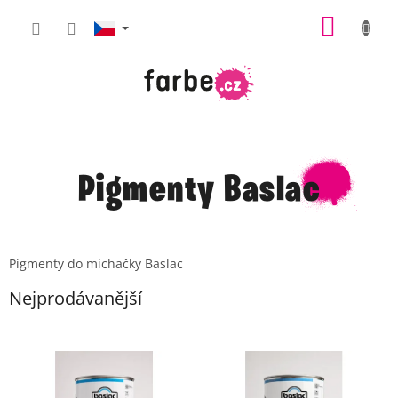
Přejít
NÁKUP
na
obsah
KOŠÍK
Pigmenty Baslac
Pigmenty do míchačky Baslac
Nejprodávanější
V
ý
p