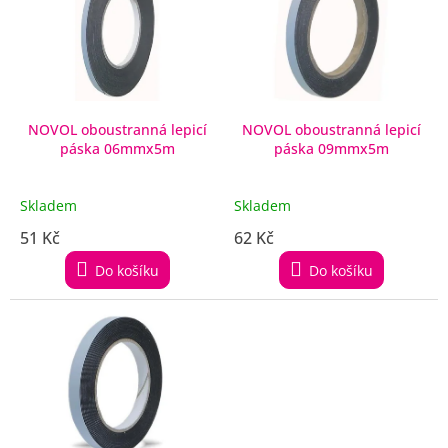
i
s
p
r
o
d
NOVOL oboustranná lepicí
NOVOL oboustranná lepicí
páska 06mmx5m
páska 09mmx5m
u
k
t
Skladem
Skladem
ů
51 Kč
62 Kč
Do košíku
Do košíku