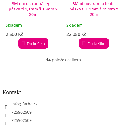
3M oboustranná lepící
3M oboustranná lepící
páska tl.1,1mm š.16mm x
páska tl.1,1mm š.19mm x
20m
20m
Skladem
Skladem
2 500 Kč
22 050 Kč
Do košíku
Do košíku
14
položek celkem
O
v
l
Z
á
á
d
p
a
a
Kontakt
c
t
í
í
info
@
farbe.cz
p
r
725902509
v
725902509
k
y