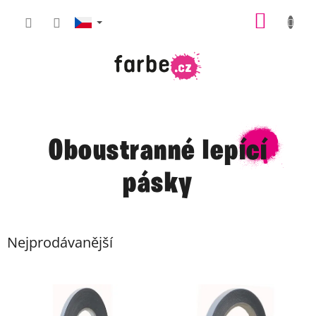
Přejít
NÁKUP
na
obsah
KOŠÍK
Oboustranné lepící
pásky
Nejprodávanější
V
ý
p