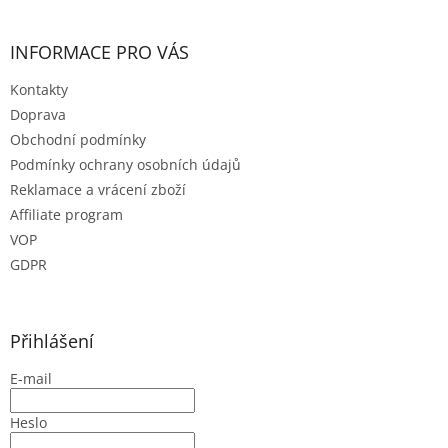
v
ý
INFORMACE PRO VÁS
p
i
Kontakty
s
u
Doprava
Obchodní podmínky
Podmínky ochrany osobních údajů
Reklamace a vrácení zboží
Affiliate program
VOP
GDPR
Přihlášení
E-mail
Heslo