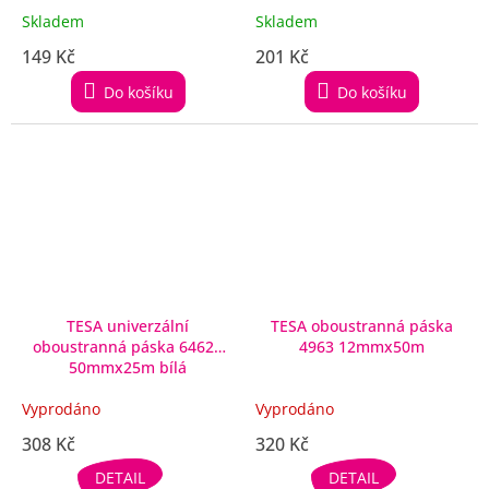
Skladem
Skladem
149 Kč
201 Kč
Do košíku
Do košíku
TESA univerzální
TESA oboustranná páska
oboustranná páska 64620
4963 12mmx50m
50mmx25m bílá
Vyprodáno
Vyprodáno
308 Kč
320 Kč
DETAIL
DETAIL