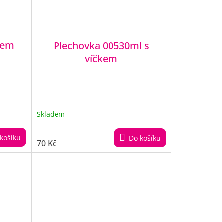
čkem
Plechovka 00530ml s
víčkem
Skladem
košíku
Do košíku
70 Kč