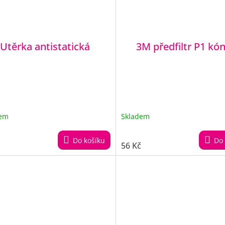
Utěrka antistatická
3M předfiltr P1 kó
dem
Skladem
Do košíku
Do 
56 Kč