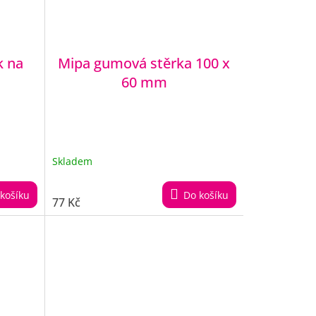
k na
Mipa gumová stěrka 100 x
60 mm
Skladem
košíku
Do košíku
77 Kč