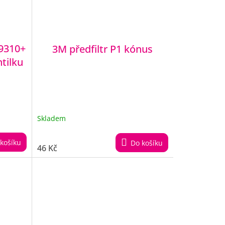
9310+
3M předfiltr P1 kónus
tilku
Skladem
košíku
Do košíku
46 Kč