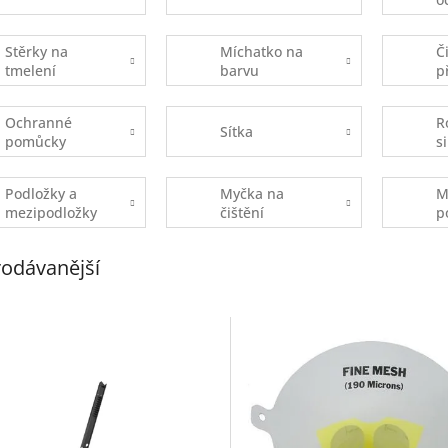
Stěrky na
Míchatko na
Či
tmelení
barvu
p
Ochranné
R
Sítka
pomůcky
s
Podložky a
Myčka na
M
mezipodložky
čištění
p
na brusky
kovových
t
špachtlí
odávanější