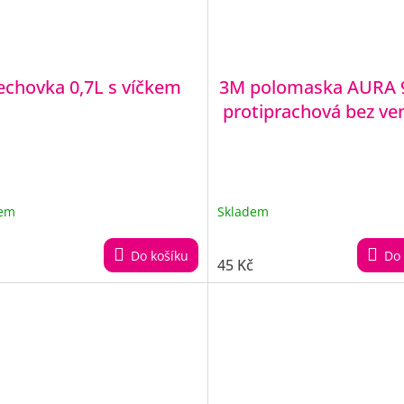
echovka 0,7L s víčkem
3M polomaska AURA 
protiprachová bez ven
dem
Skladem
Do košíku
Do 
45 Kč