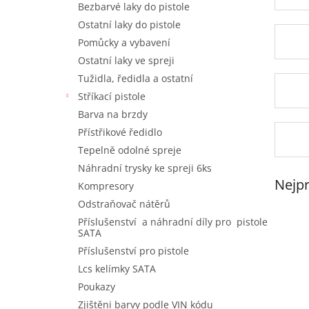
Bezbarvé laky do pistole
e
l
Ostatní laky do pistole
Pomůcky a vybavení
Ostatní laky ve spreji
Tužidla, ředidla a ostatní
Stříkací pistole
Barva na brzdy
Přístřikové ředidlo
Tepelně odolné spreje
Náhradní trysky ke spreji 6ks
Nejpr
Kompresory
Odstraňovač nátěrů
Příslušenství a náhradní díly pro pistole
V
SATA
ý
Příslušenství pro pistole
p
i
Lcs kelímky SATA
s
Poukazy
p
Zjištěni barvy podle VIN kódu