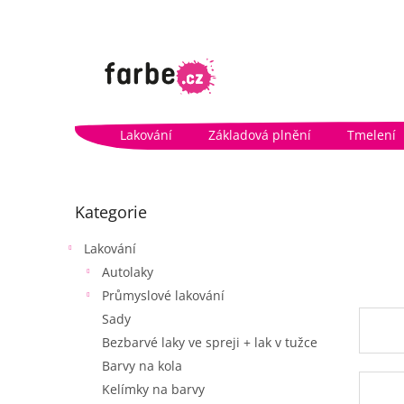
Přejít
na
obsah
Lakování
Základová plnění
Tmelení
P
o
Přeskočit
Kategorie
kategorie
s
t
Lakování
r
Autolaky
a
n
Průmyslové lakování
n
Sady
í
Bezbarvé laky ve spreji + lak v tužce
p
Barvy na kola
a
Kelímky na barvy
n