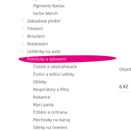
r
Pigmenty Baslac
o
Farbe Merch
d
Základová plnění
u
k
Tmelení
t
Broušení
ů
Maskování
Leštěnky na auta
Pomůcky a vybavení
Čističe a odstraňovače
Obje
Čistící a leštící utěrky
Obleky
6 Kč
Respirátory a filtry
Rukavice
Mycí pasty
Čištění a ochrana
Plechovky na barvy
Stěrky na tmelení