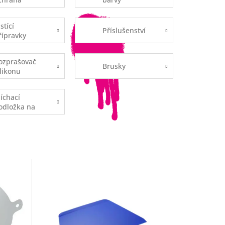
stící
Příslušenství
řípravky
ozprašovač
Brusky
ilikonu
íchací
odložka na
mel