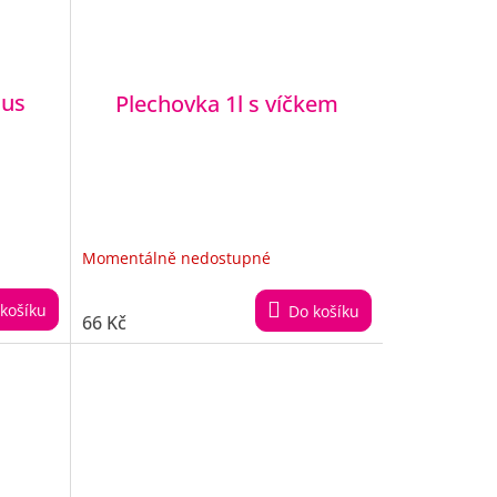
nus
Plechovka 1l s víčkem
Momentálně nedostupné
košíku
Do košíku
66 Kč