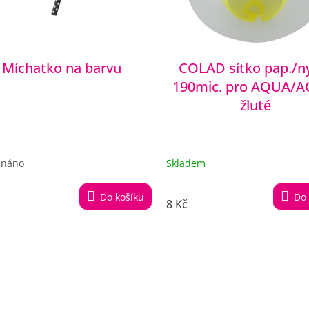
Míchatko na barvu
COLAD sítko pap./n
190mic. pro AQUA/A
žluté
dnáno
Skladem
Do košíku
Do 
8 Kč