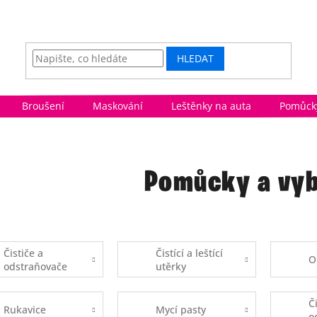
HLEDAT
Broušení
Maskování
Leštěnky na auta
Pomůcky
Pomůcky a vyb
Čističe a
Čistící a leštící
O
odstraňovače
utěrky
Č
Rukavice
Mycí pasty
o