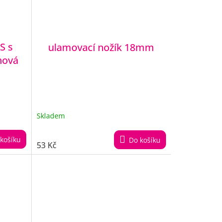
S s
ulamovací nožík 18mm
hová
Skladem
košíku
Do košíku
53 Kč