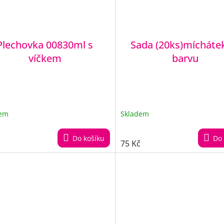
Plechovka 00830ml s
Sada (20ks)mícháte
víčkem
barvu
dem
Skladem
Do košíku
Do 
75 Kč