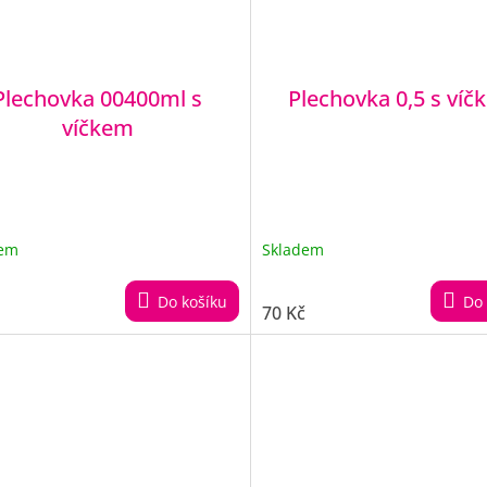
Plechovka 00400ml s
Plechovka 0,5 s ví
víčkem
dem
Skladem
Do košíku
Do 
70 Kč