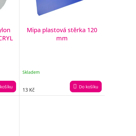
ylon
Mipa plastová stěrka 120
CRYL
mm
Skladem
košíku
Do košíku
13 Kč