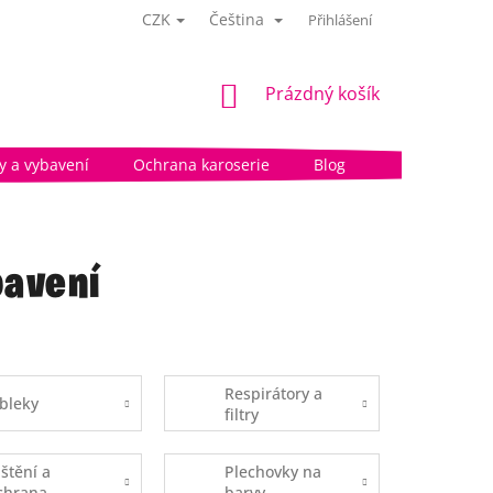
CZK
Čeština
Přihlášení
NÁKUPNÍ
Prázdný košík
KOŠÍK
 a vybavení
Ochrana karoserie
Blog
avení
Respirátory a
bleky
filtry
ištění a
Plechovky na
chrana
barvy