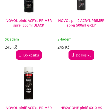
p
r
o
d
NOVOL plnič ACRYL PRIMER
NOVOL plnič ACRYL PRIMER
sprej 500ml BLACK
sprej 500ml GREY
u
k
t
Skladem
Skladem
ů
245 Kč
245 Kč
Do košíku
Do košíku
NOVOL plnič ACRYL PRIMER
HEXAGONE plnič 4010 HS