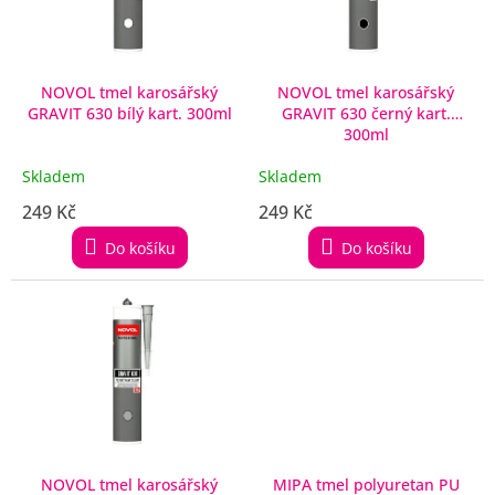
p
r
o
d
NOVOL tmel karosářský
NOVOL tmel karosářský
GRAVIT 630 bílý kart. 300ml
GRAVIT 630 černý kart.
u
300ml
k
t
Skladem
Skladem
ů
249 Kč
249 Kč
Do košíku
Do košíku
NOVOL tmel karosářský
MIPA tmel polyuretan PU