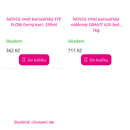
NOVOL tmel karosářský STP
NOVOL tmel karosářský
FLOW černý kart. 290ml
nátěrový GRAVIT 620 šedý
1kg
Skladem
Skladem
342 Kč
711 Kč
Do košíku
Do košíku
Studené cínovaní vw