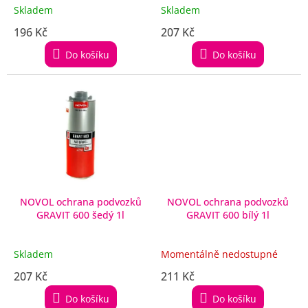
t
Skladem
Skladem
ů
196 Kč
207 Kč
Do košíku
Do košíku
NOVOL ochrana podvozků
NOVOL ochrana podvozků
GRAVIT 600 šedý 1l
GRAVIT 600 bílý 1l
Skladem
Momentálně nedostupné
207 Kč
211 Kč
Do košíku
Do košíku