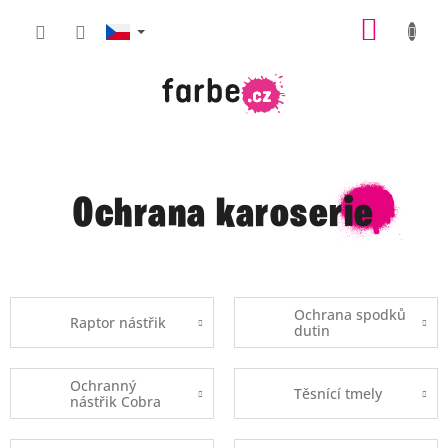
Přejít
NÁKUP
na
obsah
KOŠÍK
Ochrana karoserie
Ochrana spodků
Raptor nástřik
dutin
Ochranný
Těsnící tmely
nástřik Cobra