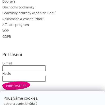
u
Doprava
Obchodní podmínky
Podmínky ochrany osobních údajů
Reklamace a vrácení zboží
Affiliate program
VOP
GDPR
Přihlášení
E-mail
Heslo
PŘIHLÁSIT SE
Nová registrace
Zapomenuté heslo
Používáme cookies.
ochrana osobních údajů