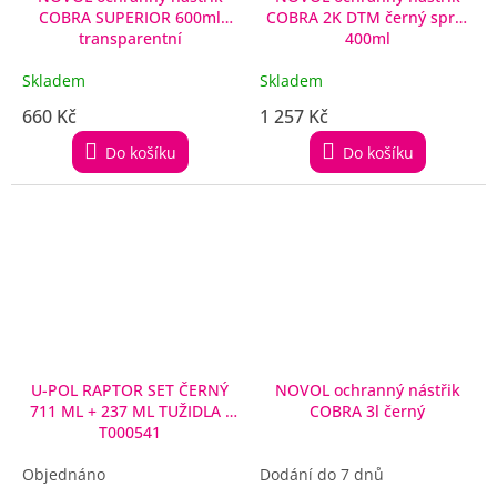
COBRA SUPERIOR 600ml
COBRA 2K DTM černý sprej
transparentní
400ml
Skladem
Skladem
660 Kč
1 257 Kč
Do košíku
Do košíku
U-POL RAPTOR SET ČERNÝ
NOVOL ochranný nástřik
711 ML + 237 ML TUŽIDLA -
COBRA 3l černý
T000541
Objednáno
Dodání do 7 dnů