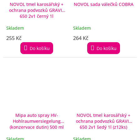
NOVOL tmel karosářský +
NOVOL sada válečků COBRA
ochrana podvozků GRAVIT
650 2v1 černý 1l
Skladem
Skladem
255 Kč
264 Kč
Do košíku
Do košíku
Mipa auto spray HV-
NOVOL tmel karosářský +
Hohlraumversiegelung
ochrana podvozků GRAVIT
(konzervace dutin) 500 ml
650 2v1 šedý 1l (z12ks)
Skladem
Skladem