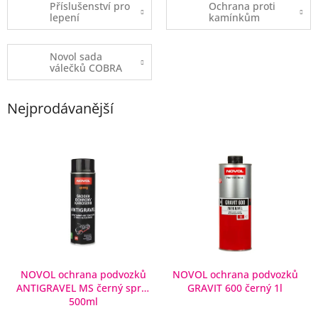
Příslušenství pro
Ochrana proti
lepení
kamínkům
Novol sada
válečků COBRA
Nejprodávanější
V
ý
p
i
s
p
r
o
d
NOVOL ochrana podvozků
NOVOL ochrana podvozků
ANTIGRAVEL MS černý sprej
GRAVIT 600 černý 1l
u
500ml
k