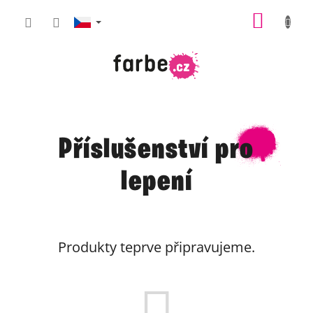
Přejít
NÁKUP
na
obsah
KOŠÍK
Příslušenství pro
lepení
Produkty teprve připravujeme.