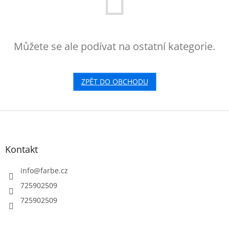
Můžete se ale podívat na ostatní kategorie.
ZPĚT DO OBCHODU
Z
á
p
a
Kontakt
t
í
info
@
farbe.cz
725902509
725902509