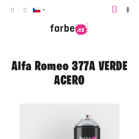
Přejít
NÁKUP
na
obsah
KOŠÍK
Alfa Romeo 377A VERDE
ACERO