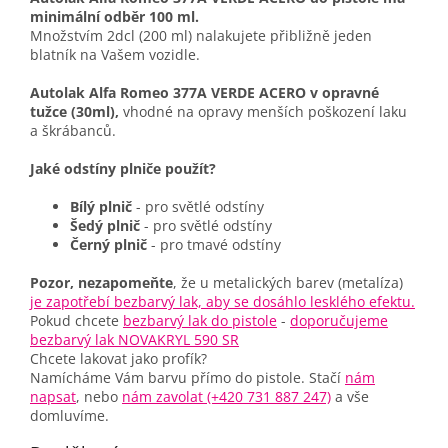
minimální odběr 100 ml.
Množstvím 2dcl (200 ml) nalakujete přibližně jeden
blatník na Vašem vozidle.
Autolak Alfa Romeo 377A VERDE ACERO v opravné
tužce (30ml),
vhodné na opravy menších poškození laku
a škrábanců.
Jaké odstíny plniče použít?
Bílý plnič
- pro světlé odstíny
Šedý plnič
- pro světlé odstíny
Černý plnič
- pro tmavé odstíny
Pozor, nezapomeňte
, že u metalických barev (metalíza)
je zapotřebí bezbarvý lak, aby se dosáhlo lesklého efektu.
Pokud chcete
bezbarvý lak do pistole
-
doporučujeme
bezbarvý lak NOVAKRYL 590 SR
Chcete lakovat jako profík?
Namícháme Vám barvu přímo do pistole. Stačí
nám
napsat
, nebo
nám zavolat (+420 731 887 247)
a vše
domluvíme.