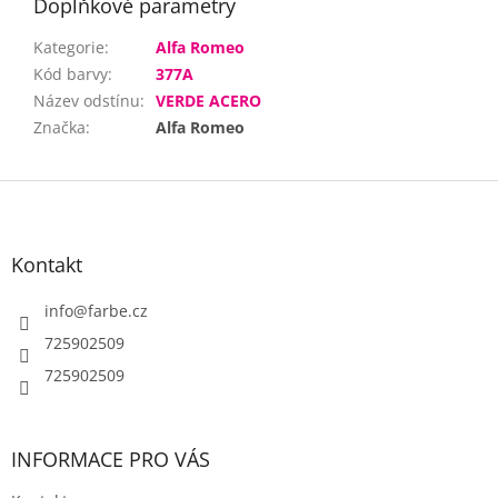
Doplňkové parametry
Kategorie
:
Alfa Romeo
Kód barvy
:
377A
Název odstínu
:
VERDE ACERO
Značka
:
Alfa Romeo
Z
á
p
a
Kontakt
t
í
info
@
farbe.cz
725902509
725902509
INFORMACE PRO VÁS