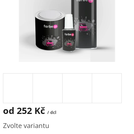
od
252 Kč
/ dcl
Měrná
Zvolte variantu
cena: