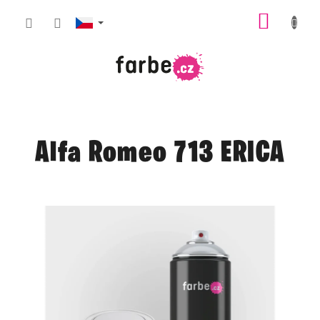
Přejít
NÁKUP
na
obsah
KOŠÍK
Alfa Romeo 713 ERICA