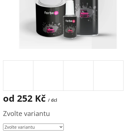
od
252 Kč
/ dcl
Měrná
Zvolte variantu
cena: