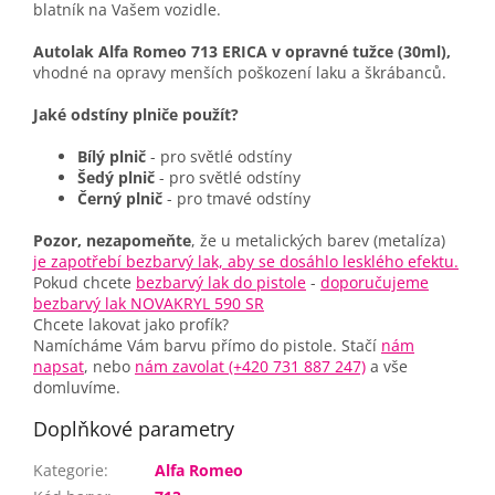
blatník na Vašem vozidle.
Autolak Alfa Romeo 713 ERICA v opravné tužce (30ml),
vhodné na opravy menších poškození laku a škrábanců.
Jaké odstíny plniče použít?
Bílý plnič
- pro světlé odstíny
Šedý plnič
- pro světlé odstíny
Černý plnič
- pro tmavé odstíny
Pozor, nezapomeňte
, že u metalických barev (metalíza)
je zapotřebí bezbarvý lak, aby se dosáhlo lesklého efektu.
Pokud chcete
bezbarvý lak do pistole
-
doporučujeme
bezbarvý lak NOVAKRYL 590 SR
Chcete lakovat jako profík?
Namícháme Vám barvu přímo do pistole. Stačí
nám
napsat
, nebo
nám zavolat (+420 731 887 247)
a vše
domluvíme.
Doplňkové parametry
Kategorie
:
Alfa Romeo