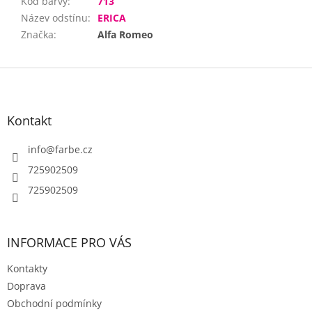
Kód barvy
:
713
Název odstínu
:
ERICA
Značka
:
Alfa Romeo
Z
á
p
a
Kontakt
t
í
info
@
farbe.cz
725902509
725902509
INFORMACE PRO VÁS
Kontakty
Doprava
Obchodní podmínky