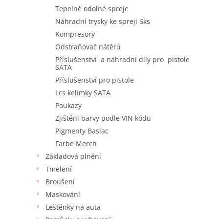
Tepelně odolné spreje
Náhradní trysky ke spreji 6ks
Kompresory
Odstraňovač nátěrů
Příslušenství a náhradní díly pro pistole
SATA
Příslušenství pro pistole
Lcs kelímky SATA
Poukazy
Zjištěni barvy podle VIN kódu
Pigmenty Baslac
Farbe Merch
Základová plnění
Tmelení
Broušení
Maskování
Leštěnky na auta