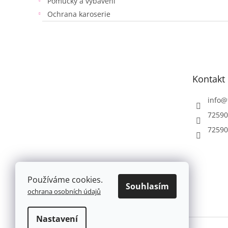
Pomůcky a vybavení
Ochrana karoserie
Z
á
p
a
t
Kontakt
í
info
@
72590
72590
Používáme cookies.
Souhlasím
ochrana osobních údajů
Nastavení