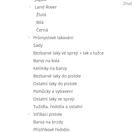
Zna
Land Rover
Žlutá
Bílá
Černá
Průmyslové lakování
Sady
Bezbarvé laky ve spreji + lak v tužce
Barvy na kola
Kelímky na barvy
Bezbarvé laky do pistole
Ostatní laky do pistole
Pomůcky a vybavení
Ostatní laky ve spreji
Tužidla, ředidla a ostatní
Stříkací pistole
Barva na brzdy
Přístřikové ředidlo