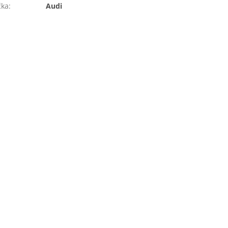
čka
:
Audi