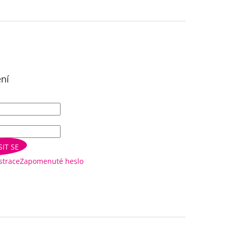
ení
SIT SE
strace
Zapomenuté heslo