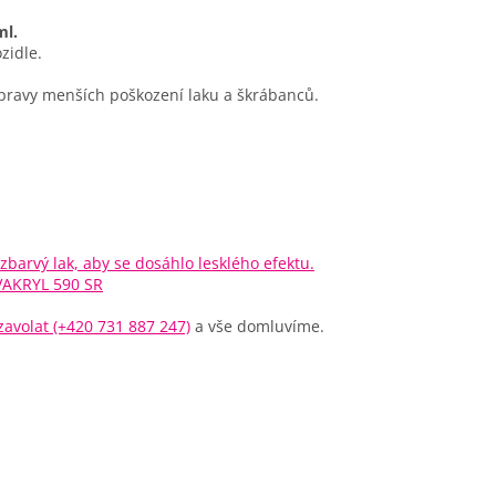
ml.
zidle.
ravy menších poškození laku a škrábanců.
zbarvý lak, aby se dosáhlo lesklého efektu.
VAKRYL 590 SR
avolat (+420 731 887 247)
a vše domluvíme.