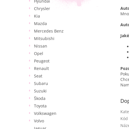
Hyundai
Auto
Chrysler
Množ
Kia
Mazda
Auto
Mercedes Benz
Jaké
Mitsubishi
Nissan
Opel
Peugeot
Renault
Poz
Pok
Seat
Chce
Subaru
Namí
Suzuki
Škoda
Dop
Toyota
Kate
Volkswagen
Kód 
Volvo
Náze
Jaguar