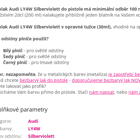
lak Audi LY4W Silberviolett do pistole má minimální odběr 100 
stvím 2dcl (200 ml) nalakujete přibližně jeden blatník na Vašem vo
lak Audi LY4W Silberviolett v opravné tužce (30ml),
vhodné na op
 odstíny plniče použít?
Bílý plnič
- pro světlé odstíny
Šedý plnič
- pro světlé odstíny
Černý plnič
- pro tmavé odstíny
or, nezapomeňte
, že u metalických barev (metalíza)
je zapotřebí be
ud chcete
bezbarvý lak do pistole
-
doporučujeme bezbarvý lak NO
te lakovat jako profík?
cháme Vám barvu přímo do pistole. Stačí
nám napsat
, nebo
nám z
lňkové parametry
gorie
:
Audi
barvy
:
LY4W
v odstínu
:
Silberviolett