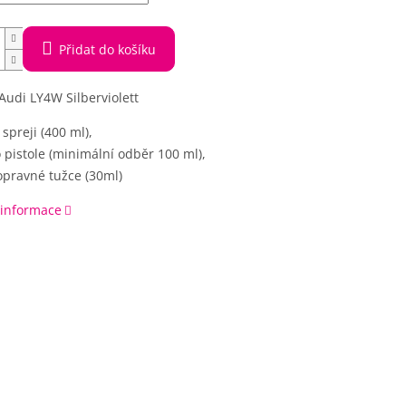
Přidat do košíku
Audi LY4W Silberviolett
 spreji (400 ml),
 pistole (minimální odběr 100 ml),
opravné tužce (30ml)
 informace