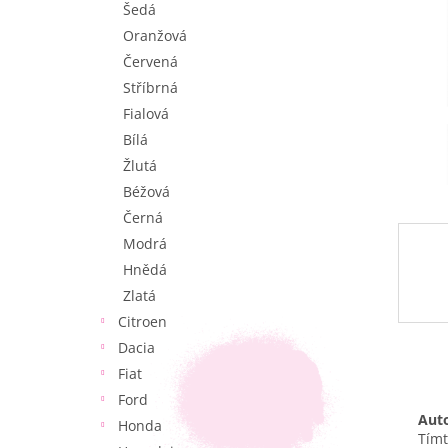
Šedá
e
l
Oranžová
Červená
Stříbrná
Fialová
Bílá
Žlutá
Béžová
Černá
Modrá
Hnědá
Zlatá
Citroen
Dacia
Fiat
Ford
Auto
Honda
Tímt