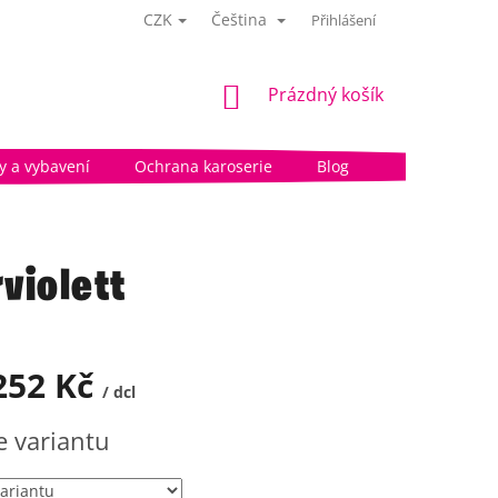
CZK
Čeština
Přihlášení
NÁKUPNÍ
Prázdný košík
KOŠÍK
 a vybavení
Ochrana karoserie
Blog
violett
252 Kč
/ dcl
e variantu