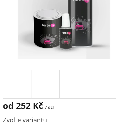
od
252 Kč
/ dcl
Měrná
Zvolte variantu
cena: