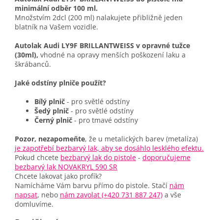
minimální odběr 100 ml.
Množstvím 2dcl (200 ml) nalakujete přibližně jeden
blatník na Vašem vozidle.
Autolak Audi LY9F BRILLANTWEISS v opravné tužce
(30ml),
vhodné na opravy menších poškození laku a
škrábanců.
Jaké odstíny plniče použít?
Bílý plnič
- pro světlé odstíny
Šedý plnič
- pro světlé odstíny
Černý plnič
- pro tmavé odstíny
Pozor, nezapomeňte
, že u metalických barev (metalíza)
je zapotřebí bezbarvý lak, aby se dosáhlo lesklého efektu.
Pokud chcete
bezbarvý lak do pistole
-
doporučujeme
bezbarvý lak NOVAKRYL 590 SR
Chcete lakovat jako profík?
Namícháme Vám barvu přímo do pistole. Stačí
nám
napsat
, nebo
nám zavolat (+420 731 887 247)
a vše
domluvíme.