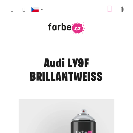
Přejít
NÁKUP
na
obsah
KOŠÍK
Audi LY9F
BRILLANTWEISS