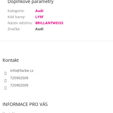
Doplňkové parametry
Kategorie
:
Audi
Kód barvy
:
LY9F
Název odstínu
:
BRILLANTWEISS
Značka
:
Audi
Z
á
p
a
Kontakt
t
í
info
@
farbe.cz
725902509
725902509
INFORMACE PRO VÁS