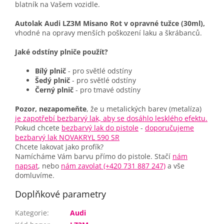
blatník na Vašem vozidle.
Autolak Audi LZ3M Misano Rot v opravné tužce (30ml),
vhodné na opravy menších poškození laku a škrábanců.
Jaké odstíny plniče použít?
Bílý plnič
- pro světlé odstíny
Šedý plnič
- pro světlé odstíny
Černý plnič
- pro tmavé odstíny
Pozor, nezapomeňte
, že u metalických barev (metalíza)
je zapotřebí bezbarvý lak, aby se dosáhlo lesklého efektu.
Pokud chcete
bezbarvý lak do pistole
-
doporučujeme
bezbarvý lak NOVAKRYL 590 SR
Chcete lakovat jako profík?
Namícháme Vám barvu přímo do pistole. Stačí
nám
napsat
, nebo
nám zavolat (+420 731 887 247)
a vše
domluvíme.
Doplňkové parametry
Kategorie
:
Audi