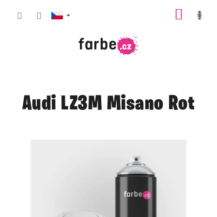
Přejít
NÁKUP
na
obsah
KOŠÍK
Audi LZ3M Misano Rot