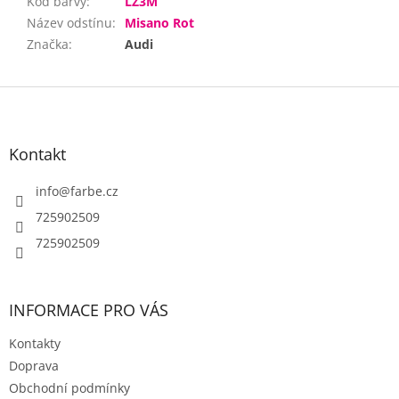
Kód barvy
:
LZ3M
Název odstínu
:
Misano Rot
Značka
:
Audi
Z
á
p
a
Kontakt
t
í
info
@
farbe.cz
725902509
725902509
INFORMACE PRO VÁS
Kontakty
Doprava
Obchodní podmínky