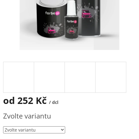
od
252 Kč
/ dcl
Měrná
Zvolte variantu
cena: