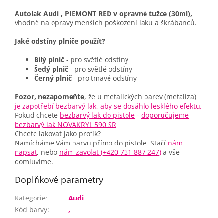
Autolak Audi , PIEMONT RED v opravné tužce (30ml),
vhodné na opravy menších poškození laku a škrábanců.
Jaké odstíny plniče použít?
Bílý plnič
- pro světlé odstíny
Šedý plnič
- pro světlé odstíny
Černý plnič
- pro tmavé odstíny
Pozor, nezapomeňte
, že u metalických barev (metalíza)
je zapotřebí bezbarvý lak, aby se dosáhlo lesklého efektu.
Pokud chcete
bezbarvý lak do pistole
-
doporučujeme
bezbarvý lak NOVAKRYL 590 SR
Chcete lakovat jako profík?
Namícháme Vám barvu přímo do pistole. Stačí
nám
napsat
, nebo
nám zavolat (+420 731 887 247)
a vše
domluvíme.
Doplňkové parametry
Kategorie
:
Audi
Kód barvy
:
,