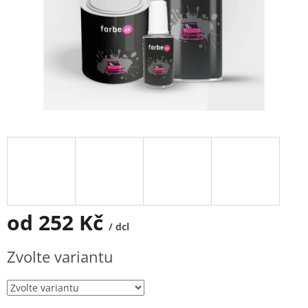
od
252 Kč
/ dcl
Měrná
Zvolte variantu
cena: