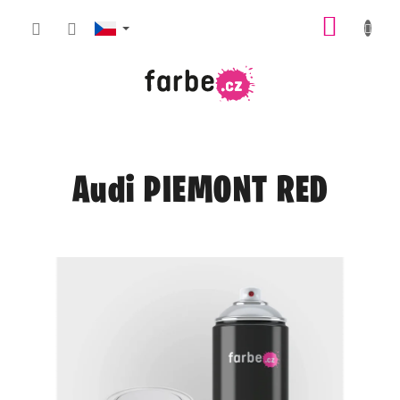
Přejít
NÁKUP
na
obsah
KOŠÍK
Audi PIEMONT RED