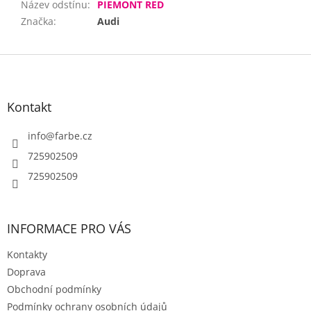
Název odstínu
:
PIEMONT RED
Značka
:
Audi
Z
á
p
a
Kontakt
t
í
info
@
farbe.cz
725902509
725902509
INFORMACE PRO VÁS
Kontakty
Doprava
Obchodní podmínky
Podmínky ochrany osobních údajů