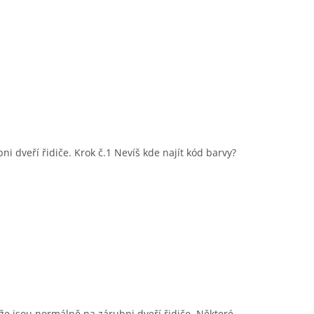
i dveří řidiče. Krok č.1 Nevíš kde najít kód barvy?
e jsou normálně na zárubni dveří řidiče. Některé