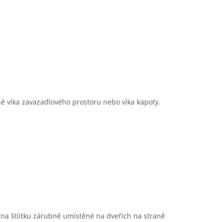
ně víka zavazadlového prostoru nebo víka kapoty.
 na štíitku zárubně umístěné na dveřích na straně