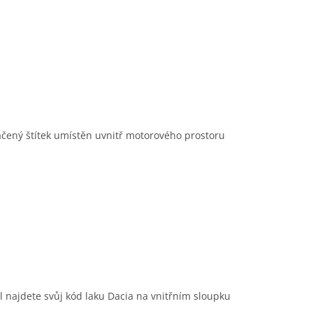
čený štítek umístěn uvnitř motorového prostoru
l najdete svůj kód laku Dacia na vnitřním sloupku