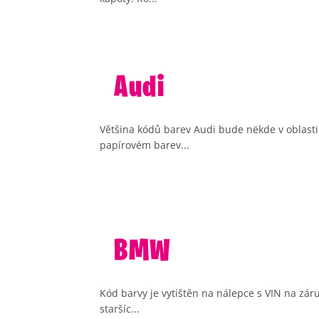
Audi
Většina kódů barev Audi bude nëkde v oblasti
papírovém barev...
BMW
Kód barvy je vytištěn na nálepce s VIN na zár
staršíc...