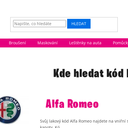
HLEDAT
Broušení
Maskování
Leštěnky na auta
Pomůcky
Kde hledat kód
Alfa Romeo
Svůj lakový kód Alfa Romeo najdete na vniřní 
kapoty. Kó...