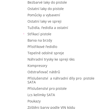
č
Bezbarvé laky do pistole
e
l
l
Ostatní laky do pistole
á
Pomůcky a vybavení
n
k
Ostatní laky ve spreji
ů
Tužidla, ředidla a ostatní
Stříkací pistole
Barva na brzdy
Přístřikové ředidlo
Tepelně odolné spreje
Náhradní trysky ke spreji 6ks
Kompresory
Odstraňovač nátěrů
Příslušenství a náhradní díly pro pistole
SATA
Příslušenství pro pistole
Lcs kelímky SATA
Poukazy
Zjištěni barvy podle VIN kódu