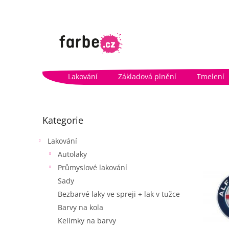
Přejít
na
obsah
Lakování
Základová plnění
Tmelení
P
o
Přeskočit
Kategorie
kategorie
s
t
Lakování
r
Autolaky
a
n
Průmyslové lakování
V
n
Sady
ý
í
Bezbarvé laky ve spreji + lak v tužce
p
p
i
Barvy na kola
a
s
Kelímky na barvy
n