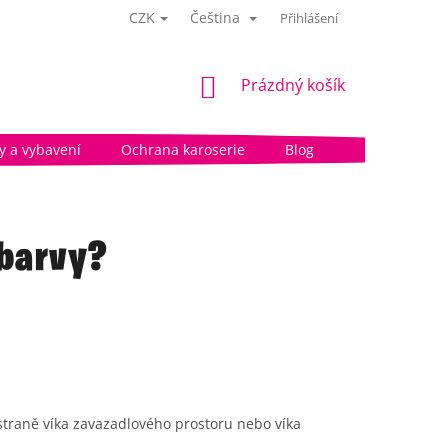
CZK
Čeština
Přihlášení
NÁKUPNÍ
Prázdný košík
KOŠÍK
 a vybavení
Ochrana karoserie
Blog
 barvy?
straně víka zavazadlového prostoru nebo víka