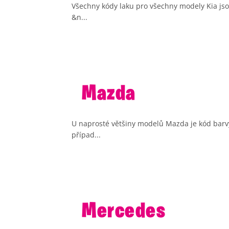
Všechny kódy laku pro všechny modely Kia jsou
&n...
Mazda
U naprosté většiny modelů Mazda je kód barvy
případ...
Mercedes