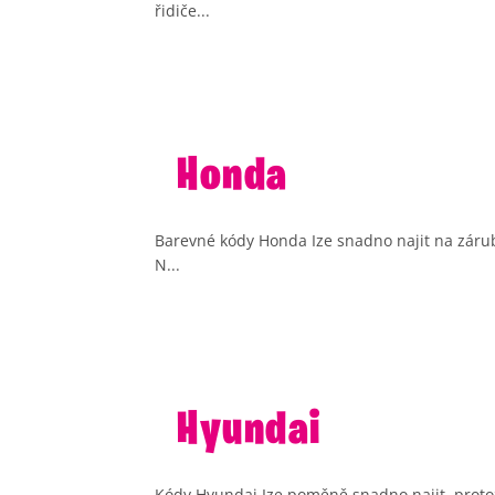
řidiče...
Honda
Barevné kódy Honda Ize snadno najit na zárubn
N...
Hyundai
Kódy Hyundai Ize poměně snadno najit, protož