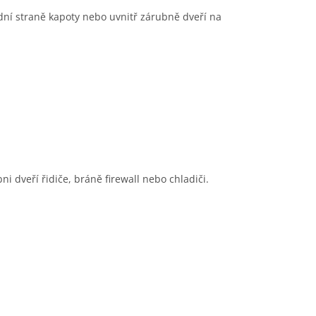
dní straně kapoty nebo uvnitř zárubně dveří na
 dveří řidiče, bráně firewall nebo chladiči.