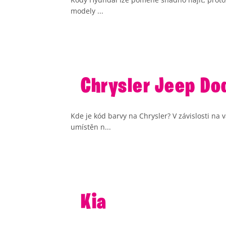
modely ...
Chrysler Jeep Do
Kde je kód barvy na Chrysler? V závislosti n
umístěn n...
Kia