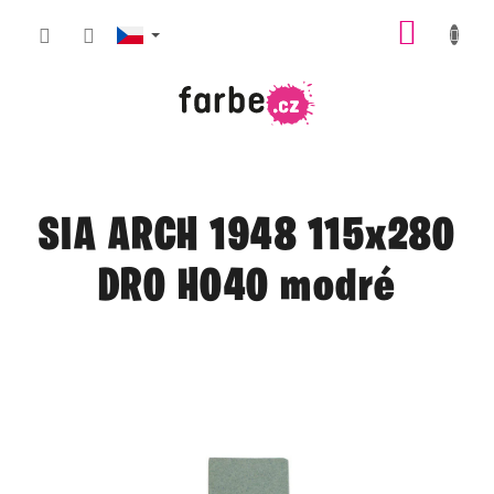
Přejít
NÁKUP
na
obsah
KOŠÍK
SIA ARCH 1948 115x280
DR0 H040 modré