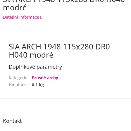
modré
Detailní informace
SIA ARCH 1948 115x280 DR0
H040 modré
Doplňkové parametry
Kategorie
:
Brusné archy
Hmotnost
:
0.1 kg
Z
á
p
a
Kontakt
t