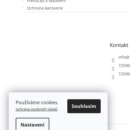
Pomůcky a vybavení
Ochrana karoserie
Z
á
p
a
t
Kontakt
í
info
@
72590
72590
Používáme cookies.
Souhlasím
ochrana osobních údajů
Nastavení