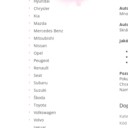
Hyundai
Auto
Chrysler
Množ
Kia
Mazda
Auto
škrá
Mercedes Benz
Mitsubishi
Jaké
Nissan
Opel
Peugeot
Renault
Poz
Seat
Pok
Subaru
Chce
Namí
Suzuki
Škoda
Dop
Toyota
Volkswagen
Kate
Volvo
Kód 
Jaguar