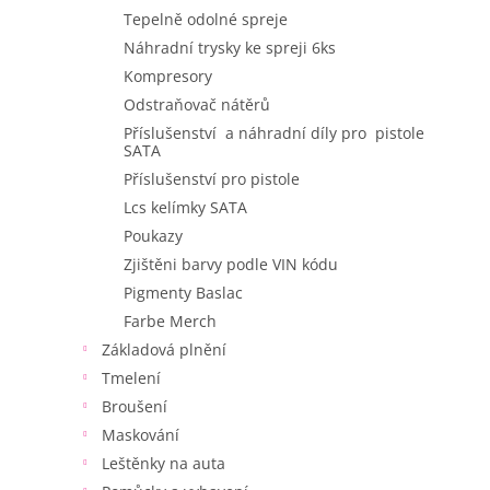
Tepelně odolné spreje
Náhradní trysky ke spreji 6ks
Kompresory
Odstraňovač nátěrů
Příslušenství a náhradní díly pro pistole
SATA
Příslušenství pro pistole
Lcs kelímky SATA
Poukazy
Zjištěni barvy podle VIN kódu
Pigmenty Baslac
Farbe Merch
Základová plnění
Tmelení
Broušení
Maskování
Leštěnky na auta