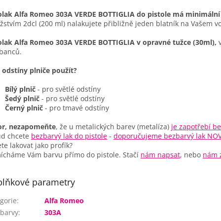
lak Alfa Romeo 303A VERDE BOTTIGLIA do pistole má minimální 
stvím 2dcl (200 ml) nalakujete přibližně jeden blatník na Vašem vo
lak Alfa Romeo 303A VERDE BOTTIGLIA v opravné tužce (30ml),
v
banců.
 odstíny plniče použít?
Bílý plnič
- pro světlé odstíny
Šedý plnič
- pro světlé odstíny
Černý plnič
- pro tmavé odstíny
or, nezapomeňte
, že u metalických barev (metalíza)
je zapotřebí be
ud chcete
bezbarvý lak do pistole
-
doporučujeme bezbarvý lak NO
te lakovat jako profík?
cháme Vám barvu přímo do pistole. Stačí
nám napsat
, nebo
nám z
lňkové parametry
gorie
:
Alfa Romeo
barvy
:
303A