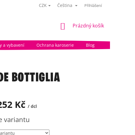
CZK
Čeština
Přihlášení
NÁKUPNÍ
Prázdný košík
KOŠÍK
 a vybavení
Ochrana karoserie
Blog
DE BOTTIGLIA
252 Kč
/ dcl
e variantu