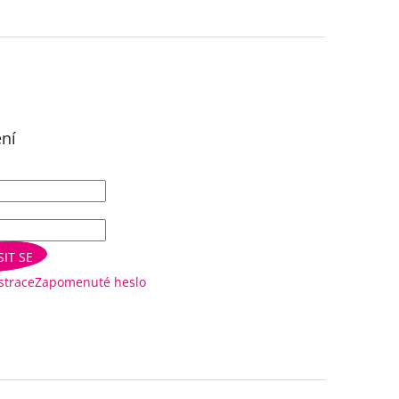
ení
SIT SE
strace
Zapomenuté heslo