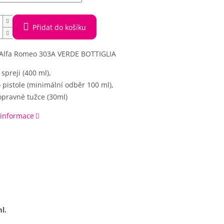
Přidat do košíku
 Alfa Romeo 303A VERDE BOTTIGLIA
 spreji (400 ml),
 pistole (minimální odběr 100 ml),
opravné tužce (30ml)
 informace
l.