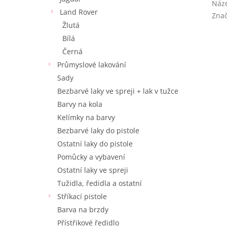
Náze
Land Rover
Zna
Žlutá
Bílá
Černá
Průmyslové lakování
Sady
Bezbarvé laky ve spreji + lak v tužce
Barvy na kola
Kelímky na barvy
Bezbarvé laky do pistole
Ostatní laky do pistole
Pomůcky a vybavení
Ostatní laky ve spreji
Tužidla, ředidla a ostatní
Stříkací pistole
Barva na brzdy
Přístřikové ředidlo