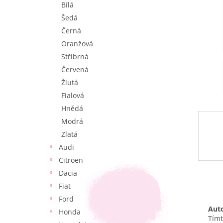
Bílá
e
l
Šedá
Černá
Oranžová
Stříbrná
Červená
Žlutá
Fialová
Hnědá
Modrá
Zlatá
Audi
Citroen
Dacia
Fiat
Ford
Auto
Honda
Tímt