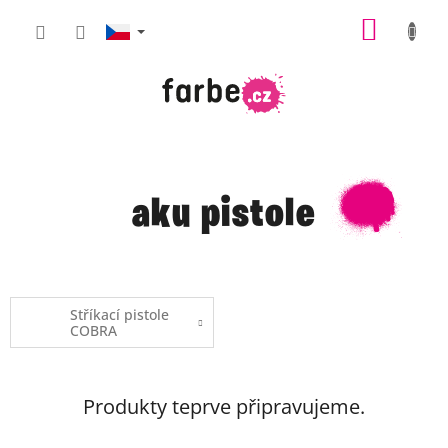
Přejít
NÁKUP
na
obsah
KOŠÍK
aku pistole
Stříkací pistole
COBRA
Produkty teprve připravujeme.