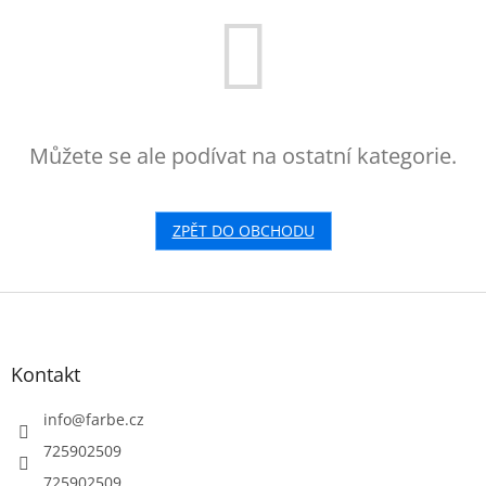
Můžete se ale podívat na ostatní kategorie.
ZPĚT DO OBCHODU
Z
á
p
a
Kontakt
t
í
info
@
farbe.cz
725902509
725902509