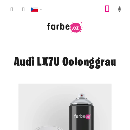
Přejít
NÁKUP
na
obsah
KOŠÍK
Audi LX7U Oolonggrau