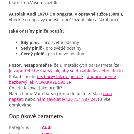
blatník na Vašem vozidle.
Autolak Audi LX7U Oolonggrau v opravné tužce (30ml),
vhodné na opravy menších poškození laku a škrábanců.
Jaké odstíny plniče použít?
Bílý plnič
- pro světlé odstíny
Šedý plnič
- pro světlé odstíny
Černý plnič
- pro tmavé odstíny
Pozor, nezapomeňte
, že u metalických barev (metalíza)
je zapotřebí bezbarvý lak, aby se dosáhlo lesklého efektu.
Pokud chcete
bezbarvý lak do pistole
-
doporučujeme
bezbarvý lak NOVAKRYL 590 SR
Chcete lakovat jako profík?
Namícháme Vám barvu přímo do pistole. Stačí
nám
napsat
, nebo
nám zavolat (+420 731 887 247)
a vše
domluvíme.
Doplňkové parametry
Kategorie
:
Audi