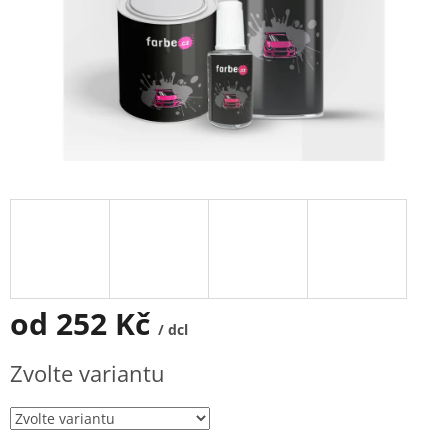
od
252 Kč
/ dcl
Měrná
Zvolte variantu
cena: