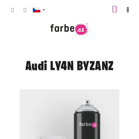
Přejít
NÁKUP
na
obsah
KOŠÍK
Audi LY4N BYZANZ