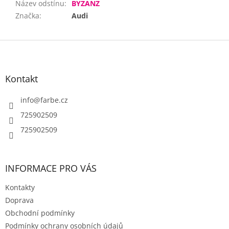
Název odstínu
:
BYZANZ
Značka
:
Audi
Z
á
p
a
Kontakt
t
í
info
@
farbe.cz
725902509
725902509
INFORMACE PRO VÁS
Kontakty
Doprava
Obchodní podmínky
Podmínky ochrany osobních údajů