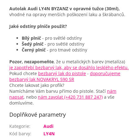
Autolak Audi LY4N BYZANZ v opravné tužce (30ml),
vhodné na opravy menších poškození laku a škrábanců.
Jaké odstíny plniče použít?
Bílý plnič
- pro světlé odstíny
Šedý plnič
- pro světlé odstíny
Černý plnič
- pro tmavé odstíny
Pozor, nezapomeňte
, že u metalických barev (metalíza)
je zapotřebí bezbarvý lak, aby se dosáhlo lesklého efektu.
Pokud chcete
bezbarvý lak do pistole
-
doporučujeme
bezbarvý lak NOVAKRYL 590 SR
Chcete lakovat jako profík?
Namícháme Vám barvu přímo do pistole. Stačí
nám
napsat
, nebo
nám zavolat (+420 731 887 247)
a vše
domluvíme.
Doplňkové parametry
Kategorie
:
Audi
Kód barvy
:
LY4N