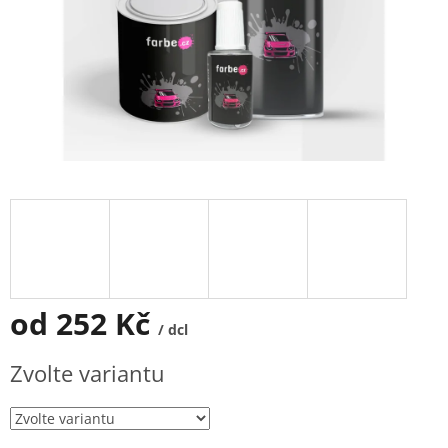
od
252 Kč
/ dcl
Měrná
Zvolte variantu
cena: