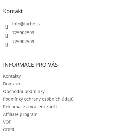
í
p
í
p
a
Kontakt
r
t
v
í
info
@
farbe.cz
k
y
725902509
v
725902509
ý
p
i
s
INFORMACE PRO VÁS
u
Kontakty
Doprava
Obchodní podmínky
Podmínky ochrany osobních údajů
Reklamace a vrácení zboží
Affiliate program
VOP
GDPR