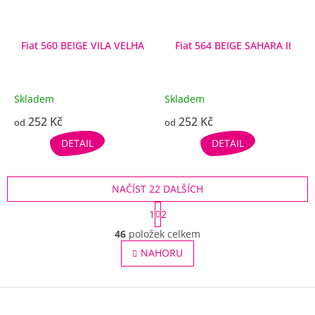
Fiat 560 BEIGE VILA VELHA
Fiat 564 BEIGE SAHARA II
Skladem
Skladem
252 Kč
252 Kč
od
od
DETAIL
DETAIL
NAČÍST 22 DALŠÍCH
S
1
2
t
O
r
46
položek celkem
v
á
l
NAHORU
n
á
k
o
d
v
Z
a
á
c
á
n