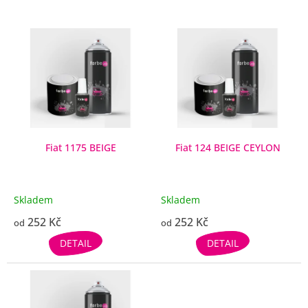
V
ý
p
i
s
p
r
o
d
Fiat 1175 BEIGE
Fiat 124 BEIGE CEYLON
u
k
t
Skladem
Skladem
ů
252 Kč
252 Kč
od
od
DETAIL
DETAIL