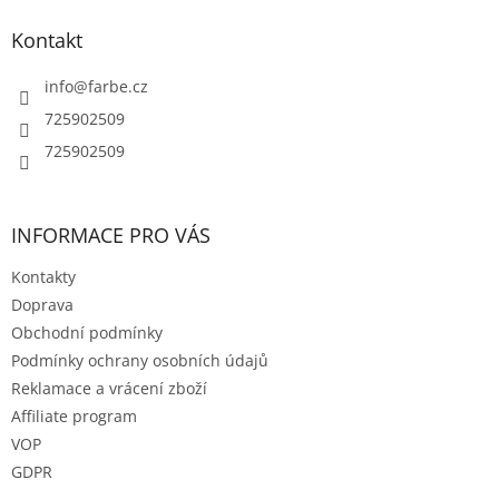
í
p
í
p
a
Kontakt
r
t
v
í
info
@
farbe.cz
k
y
725902509
v
725902509
ý
p
i
s
INFORMACE PRO VÁS
u
Kontakty
Doprava
Obchodní podmínky
Podmínky ochrany osobních údajů
Reklamace a vrácení zboží
Affiliate program
VOP
GDPR