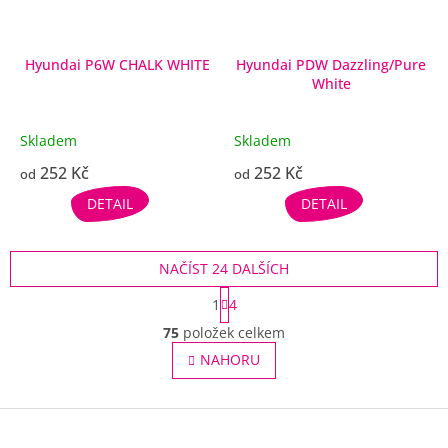
Hyundai P6W CHALK WHITE
Hyundai PDW Dazzling/Pure
White
Skladem
Skladem
252 Kč
252 Kč
od
od
DETAIL
DETAIL
NAČÍST 24 DALŠÍCH
S
1
4
t
O
r
75
položek celkem
v
á
l
NAHORU
n
á
k
o
d
v
Z
a
á
c
á
n