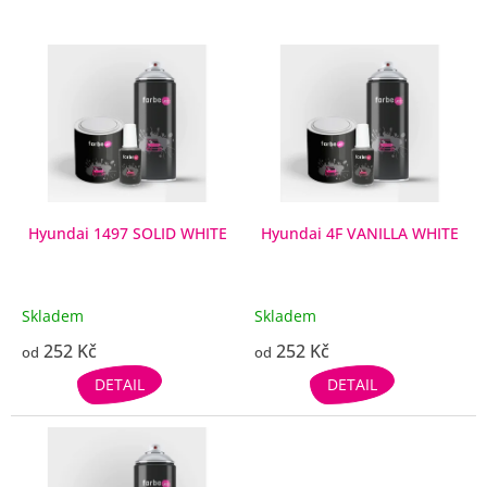
V
ý
p
i
s
p
r
o
d
Hyundai 1497 SOLID WHITE
Hyundai 4F VANILLA WHITE
u
k
t
Skladem
Skladem
ů
252 Kč
252 Kč
od
od
DETAIL
DETAIL