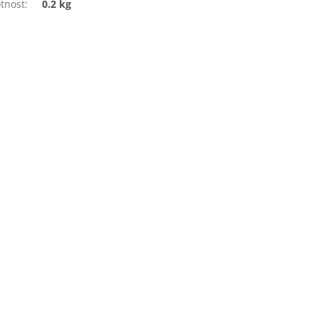
tnost
:
0.2 kg