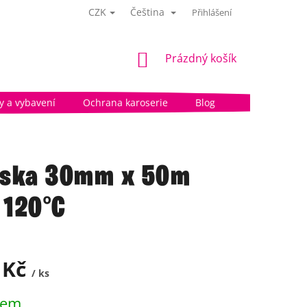
CZK
Čeština
Přihlášení
NÁKUPNÍ
Prázdný košík
KOŠÍK
 a vybavení
Ochrana karoserie
Blog
áska 30mm x 50m
 120°C
 Kč
/ ks
dem