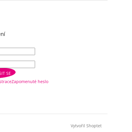
ení
SIT SE
strace
Zapomenuté heslo
Vytvořil Shoptet