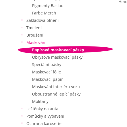
Hmo
Pigmenty Baslac
Farbe Merch
Základová plnění
Tmelení
Broušení
Maskování
Papírové maskovací pásky
Obrysové maskovací pásky
Speciální pásky
Maskovací fólie
Maskovací papír
Maskování interiéru vozu
Oboustranné lepící pásky
Molitany
Leštěnky na auta
Pomůcky a vybavení
Ochrana karoserie