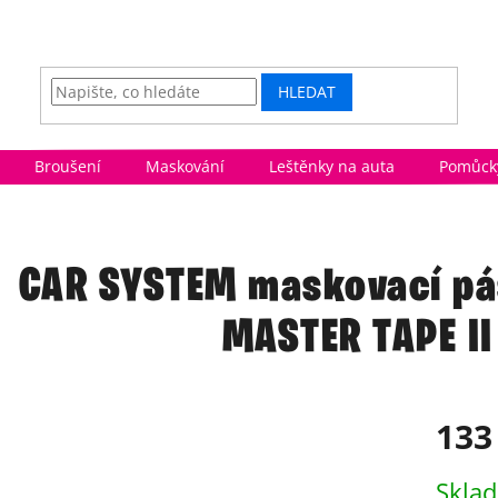
HLEDAT
Broušení
Maskování
Leštěnky na auta
Pomůcky
CAR SYSTEM maskovací p
MASTER TAPE II
133
Měrná
Skla
cena: