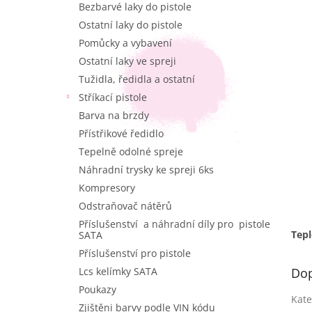
Bezbarvé laky do pistole
e
l
Ostatní laky do pistole
Pomůcky a vybavení
Ostatní laky ve spreji
Tužidla, ředidla a ostatní
Stříkací pistole
Barva na brzdy
Přístřikové ředidlo
Tepelně odolné spreje
Náhradní trysky ke spreji 6ks
Kompresory
Odstraňovač nátěrů
Příslušenství a náhradní díly pro pistole
Tepl
SATA
Příslušenství pro pistole
Lcs kelímky SATA
Dop
Poukazy
Kate
Zjištěni barvy podle VIN kódu