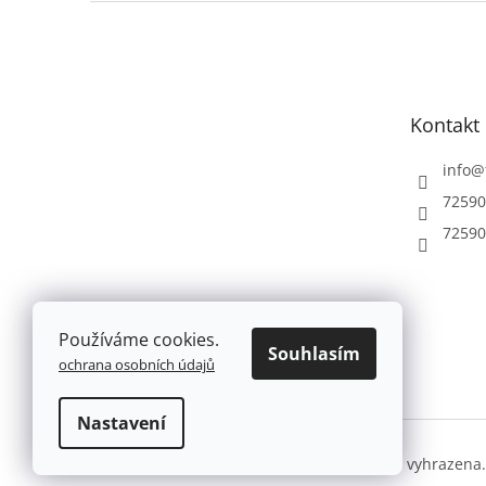
Z
á
p
a
t
Kontakt
í
info
@
72590
72590
Používáme cookies.
Souhlasím
ochrana osobních údajů
Nastavení
Copyright 2026
Farbe.cz
. Všechna práva vyhrazena