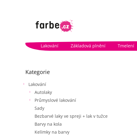
Přejít
na
obsah
Lakování
Základová plnění
Tmelení
P
o
Přeskočit
Kategorie
kategorie
s
t
Lakování
r
Autolaky
a
n
Průmyslové lakování
n
Sady
í
Bezbarvé laky ve spreji + lak v tužce
p
Barvy na kola
a
Kelímky na barvy
n