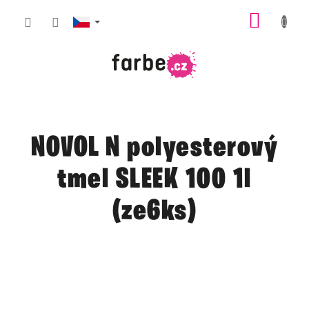
Přejít
NÁKUP
na
obsah
KOŠÍK
NOVOL N polyesterový
tmel SLEEK 100 1l
(ze6ks)