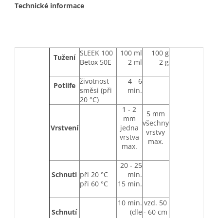
Technické informace
SLEEK 100
100 ml
100 g
Tužení
Betox 50E
2 ml
2 g
životnost
4 - 6
Potlife
směsi (při
min.
20 °C)
1 - 2
5 mm
mm
všechny
Vrstvení
jedna
vrstvy
vrstva
max.
max.
20 - 25
Schnutí
při 20 °C
min.
při 60 °C
15 min.
10 min.
vzd. 50
Schnutí
(dle
- 60 cm