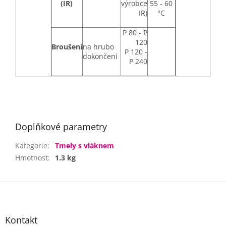
(IR)
výrobce
55 - 60
IR)
°C
P 80 - P
120
Broušení
na hrubo
P 120 -
dokončení
P 240
Doplňkové parametry
Kategorie
:
Tmely s vláknem
Hmotnost
:
1.3 kg
Z
á
p
a
Kontakt