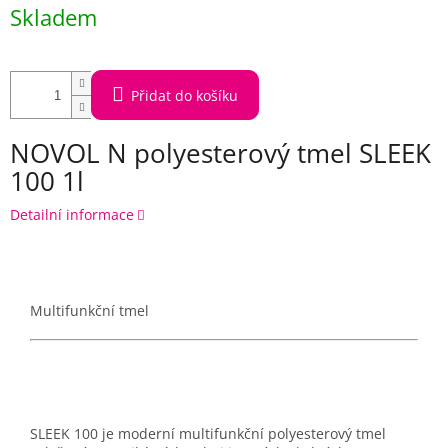
Měrná
Skladem
cena:
Přidat do košíku
NOVOL N polyesterový tmel SLEEK
100 1l
Detailní informace
Multifunkční tmel
SLEEK 100 je moderní multifunkční polyesterový tmel