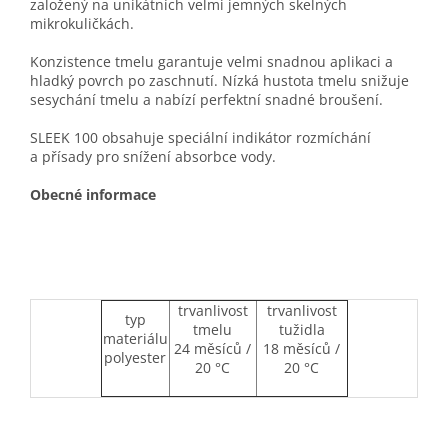
založený na unikátních velmi jemných skelných
mikrokuličkách.
Konzistence tmelu garantuje velmi snadnou aplikaci a
hladký povrch po zaschnutí. Nízká hustota tmelu snižuje
sesychání tmelu a nabízí perfektní snadné broušení.
SLEEK 100 obsahuje speciální indikátor rozmíchání
a přísady pro snížení absorbce vody.
Obecné informace
trvanlivost
trvanlivost
typ
tmelu
tužidla
materiálu
24 měsíců /
18 měsíců /
polyester
20 °C
20 °C