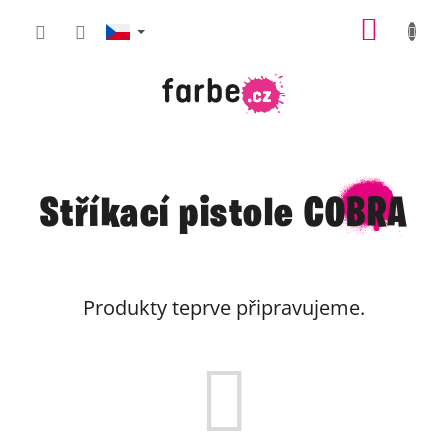
Přejít
NÁKUP
na
obsah
KOŠÍK
Stříkací pistole COBRA
Produkty teprve připravujeme.