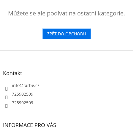
Můžete se ale podívat na ostatní kategorie.
ZPĚT DO OBCHODU
Z
á
p
a
Kontakt
t
í
info
@
farbe.cz
725902509
725902509
INFORMACE PRO VÁS