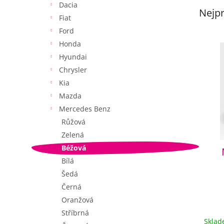
Dacia
e
Nejpr
l
Fiat
Ford
V
Honda
ý
Hyundai
p
Chrysler
i
Kia
s
p
Mazda
r
Mercedes Benz
o
Růžová
d
Zelená
u
Béžová
k
Bílá
t
ů
Šedá
Černá
Oranžová
Stříbrná
Skla