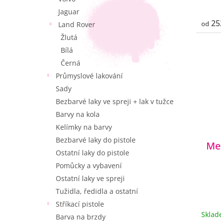
Jaguar
25
od
Land Rover
Žlutá
Bílá
Černá
Průmyslové lakování
Sady
Bezbarvé laky ve spreji + lak v tužce
Barvy na kola
Kelímky na barvy
Bezbarvé laky do pistole
Me
Ostatní laky do pistole
Pomůcky a vybavení
Ostatní laky ve spreji
Tužidla, ředidla a ostatní
Stříkací pistole
Skla
Barva na brzdy