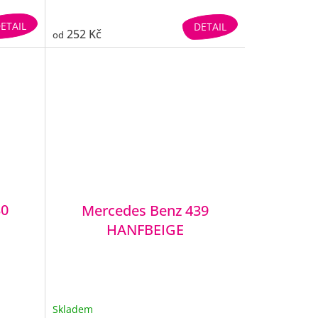
ETAIL
DETAIL
252 Kč
od
30
Mercedes Benz 439
HANFBEIGE
Skladem