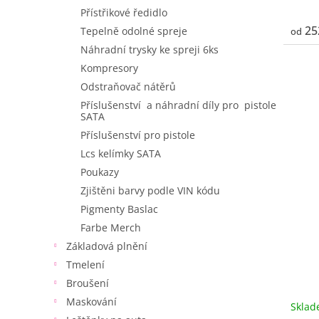
Přístřikové ředidlo
25
Tepelně odolné spreje
od
Náhradní trysky ke spreji 6ks
Kompresory
Odstraňovač nátěrů
Příslušenství a náhradní díly pro pistole
SATA
Příslušenství pro pistole
Lcs kelímky SATA
Poukazy
Zjištěni barvy podle VIN kódu
Pigmenty Baslac
Farbe Merch
Základová plnění
Tmelení
Broušení
Maskování
Skla