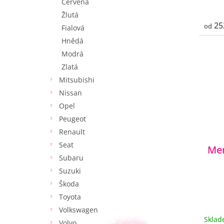
Červená
Žlutá
25
od
Fialová
Hnědá
Modrá
Zlatá
Mitsubishi
Nissan
Opel
Peugeot
Renault
Seat
Mer
Subaru
Suzuki
Škoda
Toyota
Volkswagen
Skla
Volvo