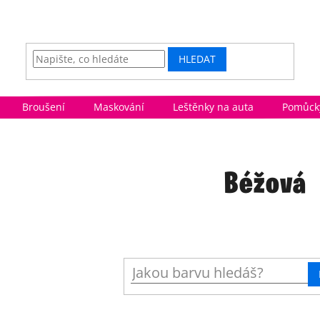
HLEDAT
Broušení
Maskování
Leštěnky na auta
Pomůcky
Béžová