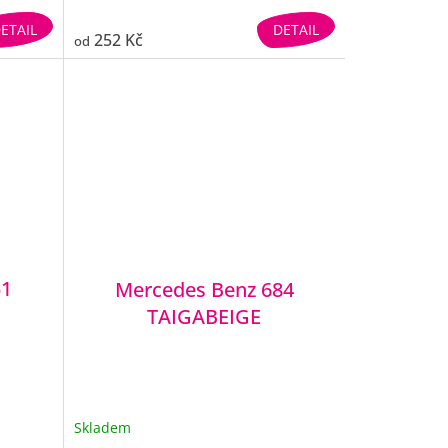
ETAIL
DETAIL
252 Kč
od
51
Mercedes Benz 684
TAIGABEIGE
Skladem