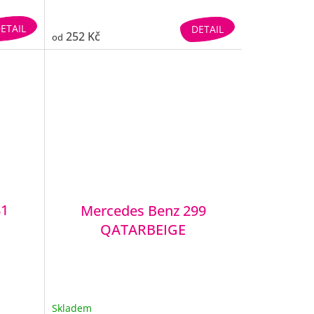
ETAIL
DETAIL
252 Kč
od
81
Mercedes Benz 299
QATARBEIGE
Skladem