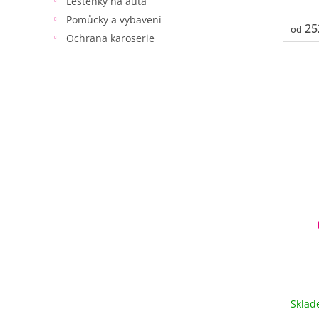
Leštěnky na auta
Pomůcky a vybavení
25
od
Ochrana karoserie
Skla