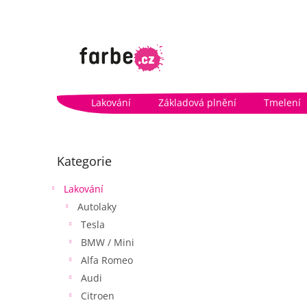
Přejít
na
obsah
Lakování
Základová plnění
Tmelení
P
o
Přeskočit
Kategorie
kategorie
s
t
Lakování
r
Autolaky
a
n
Tesla
n
BMW / Mini
í
Alfa Romeo
p
Audi
a
Citroen
n