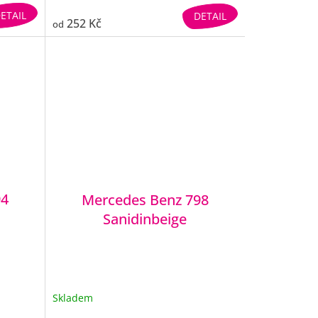
ETAIL
DETAIL
252 Kč
od
94
Mercedes Benz 798
Sanidinbeige
Skladem