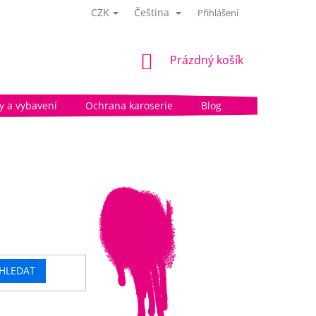
CZK
Čeština
Přihlášení
NÁKUPNÍ
Prázdný košík
KOŠÍK
 a vybavení
Ochrana karoserie
Blog
HLEDAT