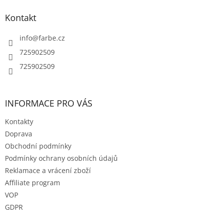
í
p
í
p
a
Kontakt
r
t
v
í
info
@
farbe.cz
k
y
725902509
v
725902509
ý
p
i
s
INFORMACE PRO VÁS
u
Kontakty
Doprava
Obchodní podmínky
Podmínky ochrany osobních údajů
Reklamace a vrácení zboží
Affiliate program
VOP
GDPR