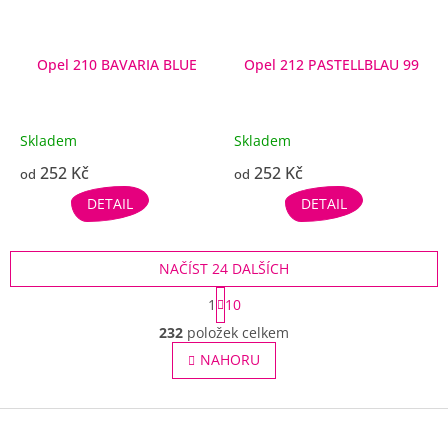
Opel 210 BAVARIA BLUE
Opel 212 PASTELLBLAU 99
Skladem
Skladem
252 Kč
252 Kč
od
od
DETAIL
DETAIL
NAČÍST 24 DALŠÍCH
S
1
10
t
O
r
232
položek celkem
v
á
l
NAHORU
n
á
k
o
d
v
Z
a
á
c
á
n