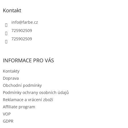
í
p
í
p
a
Kontakt
r
t
v
í
info
@
farbe.cz
k
y
725902509
v
725902509
ý
p
i
s
INFORMACE PRO VÁS
u
Kontakty
Doprava
Obchodní podmínky
Podmínky ochrany osobních údajů
Reklamace a vrácení zboží
Affiliate program
VOP
GDPR