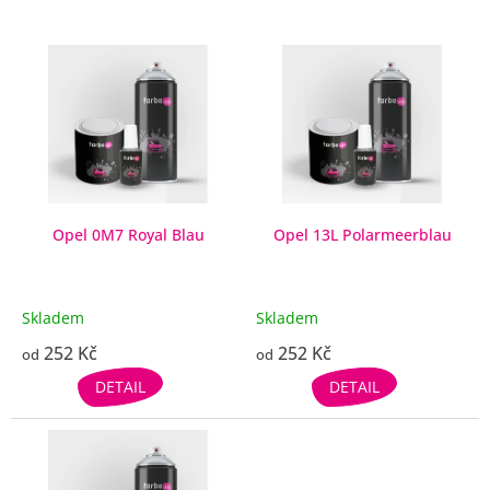
V
ý
p
i
s
p
r
o
d
Opel 0M7 Royal Blau
Opel 13L Polarmeerblau
u
k
t
Skladem
Skladem
ů
252 Kč
252 Kč
od
od
DETAIL
DETAIL